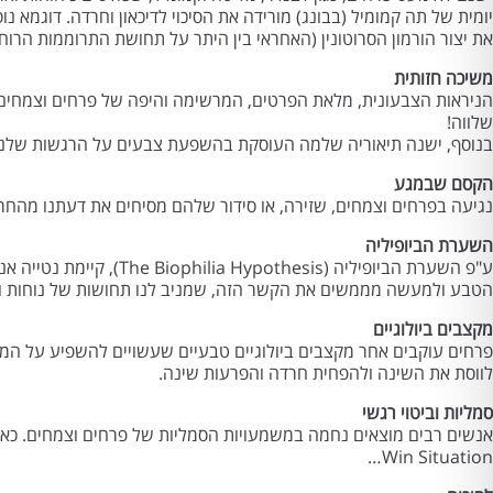
יומית של תה קמומיל (בבונג) מורידה את הסיכוי לדיכאון וחרדה. דוגמא 
את יצור הורמון הסרוטונין (האחראי בין היתר על תחושת התרוממות הרוח)
משיכה חזותית
הניראות הצבעונית, מלאת הפרטים, המרשימה והיפה של פרחים וצמחים שו
שלווה!
בנוסף, ישנה תיאוריה שלמה העוסקת בהשפעת צבעים על הרגשות שלנו. 
הקסם שבמגע
נגיעה בפרחים וצמחים, שזירה, או סידור שלהם מסיחים את דעתנו מהחר
השערת הביופיליה
ע"פ השערת הביופיליה 
הטבע ולמעשה מממשים את הקשר הזה, שמניב לנו תחושות של נוחות וב
מקצבים ביולוגיים
פרחים עוקבים אחר מקצבים ביולוגיים טבעיים שעשויים להשפיע על המקצ
לווסת את השינה ולהפחית חרדה והפרעות שינה.
סמליות וביטוי רגשי
אנשים רבים מוצאים נחמה במשמעויות הסמליות של פרחים וצמחים. כא
Win Situation…