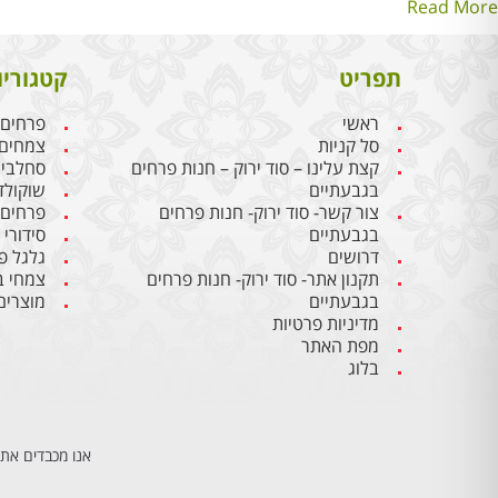
Read More
תפריט
קטגוריו
ראשי
פרחים
סל קניות
צמחים
קצת עלינו – סוד ירוק – חנות פרחים
סחלבי
בגבעתיים
שוקולד
צור קשר- סוד ירוק- חנות פרחים
פרחים
בגבעתיים
סידורי
דרושים
גלגל פ
תקנון אתר- סוד ירוק- חנות פרחים
צמחי ב
בגבעתיים
מוצרים
מדיניות פרטיות
מפת האתר
בלוג
אנו מכבדים את 