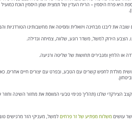
נוספת היא פרח היסמין – הריח העדין של תמצית שמן היסמין הוכח כמועיל
.
בה את ליבנו מבחינה ויזואלית ומסיטה את מחשבותינו הטורדניות והמל
הצבע הירוק למשל, משדר רוגע, שלווה, צמיחה וגדילה.
דה או הלחץ ומגבירים תחושות של שליטה ורגיעה.
(The Biophilia Hypothesis), קיימת נטייה אנושית מולדת לחפש קשרים עם הטבע, ובפרט עם י
יטחון.
ב הצירקדי שלנו (תהליך פנימי טבעי המווסת את מחזור השינה וחוזר על
שר עושים
משלוח מפתיע של זר פרחים