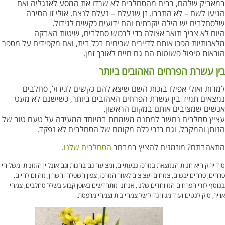
במאביק שלהם, רבים מהסחלבים לא שרדו את המסע לאנגליה ואם
הגיעו לשם – לא התרבו, זן שנעלם – נעלם לנצח. אולי זו הסיבה
שלסחלבים יש הילה יוקרתית והם ידועים כקשים לגידול.
היום לא צריך תואר אצולה כדי לרכוש סחלבים, שיטות האבקה
מלאכותיות הפכו אותם לדיירים שכיחים בכל בית, ואם מקפידים על מספר
הוראות טיפול פשוטות הם גם חיים לאורך זמן.
בין עשרת הפרחים האהובים ביותר
למרות ואולי אפילו בזכות השם שיצא להם כקשים לגידול, סחלבים
נמצאים תמיד בין עשרת הפרחים האהובים ביותר, כשישנם לא מעט
אנשים שמציבים אותם במקום הראשון.
עציץ סחלבים נחשב למתנה משמחת במיוחד המעידה על טעם טוב של
הנותן והמקבל, וגם בזרי כלה מקומם של הסחלבים לא נפקד.
התאהבתם? מוזמנים להציץ במבחר
הסחלבים שלנו
.
סוד ירוק היא חנות הנמצאת במרכז גבעתיים, ומציעה גם בחנות וגם אונליין הזמנות ומשלוחי
פרחים, פרחים יבשים, צמחים ועציצים לאזור המרכז, צפון השפלה והשרון, מהיום להיום.
בנוסף לזרי הפרחים המיוחדים שלנו, אנחנו מתחדשים באופן קבוע בשלל סחלבים, צמחי
אוויר, סוקולנטים ועוד מגוון גדול של צמחי בית וצמחי מרפסת.