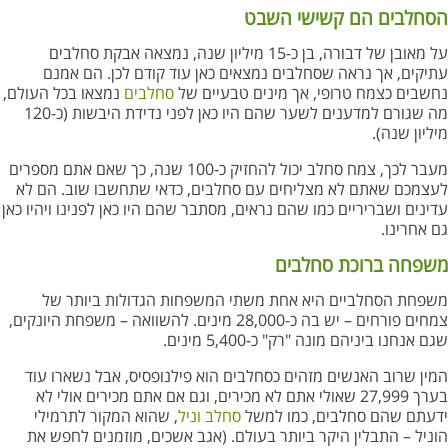
הסחלבים הם קשישי השבט
על מאובן של דבורה, בן כ-15 מיליון שנה, נמצאה אבקת סחלבים
עתיקים, אך נראה שסחלבים נמצאים כאן עוד קודם לכן. הם אמנם
נחשבים כצמח טרופי, אך מינים טבעיים של
סחלבים
נמצאו בכל העולם,
מה שגורם למדענים לשער שהם היו כאן לפני נדידת היבשות (כ-120
מיליון שנה).
מעבר לכך, צמח סחלב יכול להחזיק כ-100 שנה, כך שאם אתם מספרים
לעצמכם שאתם לא מצליחים עם סחלבים, כדאי שתחשבו שוב. הם לא
עדינים ושבריריים כמו שהם נראים, מסתבר שהם היו כאן לפנינו ויהיו כאן
גם אחרינו.
משפחה ברוכת סחלבים
משפחת הסחלביים היא אחת משתי המשפחות הגדולות ביותר של
צמחים פורחים – יש בה כ-28,000 מינים. להשוואה – משפחת היונקים,
שגם אנחנו ביניהם מונה "רק" כ-5,400 מינים.
המין שרוב האנשים מזהים כסחלבים הוא פילנופסיס, אבל נשארו עוד
בערך 27,999 שאולי אתם לא מכירים, וגם אם אתם מכירים אולי לא
ידעתם שהם סחלבים, כמו למשל
סחלב וניל
, שהוא המקור לתרמילי
הוניל – התבלין היקר ביותר בעולם. (אגב אשכים, מוזמנים לחפש את