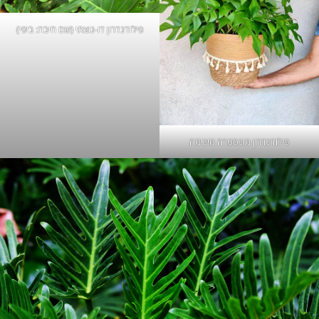
פילודנדרון דו-נוצתי (שם חיבה: ביפי)
פילודנדרון מונסטרה מינימה