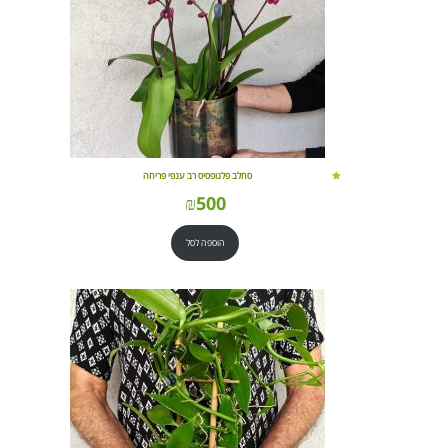
סחלב פלנופסיס רב ענפי פריחה
₪
500
הוספה לסל