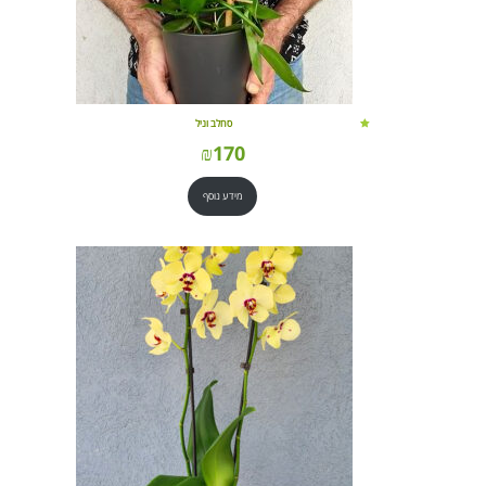
סחלב וניל
₪
170
מידע נוסף