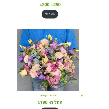
₪
200
₪
250
הוספה לסל
זר פרחים – קופנהגן
החל מ-
190
₪