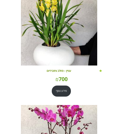
עציץ – סחלב צימבידיום
₪
700
מידע נוסף