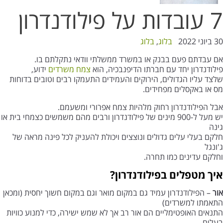
7 עובדות על פילודנדרון
30 ביוני 2022
בלוג
,
בלוג
אם עבדתם פעם בבנק או במשרד ממשלתי וודאי נתקלתם בו.
פילודנדרון יחד עם חברתו הדיפנבכיה, הוא
צמח משרדים
ידוע,
שלצד עליו הגדולים, הירוקים והעמידים התעמקו רבים וטובים בדוחות
מס או באקסלים מפחידים.
אבל הפילודנדרון רחוק מלהיות צמח אפרורי ומשעמם.
יש מעל ל-900 מינים של פילודנדרון ורבים מהם משמשים כצמחי בית או
גינה
חלקם בעלי עלים גדולים ונוצצים ויכולת להעניק לכל פינה מראה של
ג'ונגל
וחלקם עדינים כמו תחרה.
איך מטפלים בפילודנדרון?
אור
– הפילודנדרון עמיד גם במקום מואר וגם במקום חשוך יחסית (ומכאן
התאמתו למשרדים)
התנאים האופטימליים הם אור רב אך לא שמש ישירה, כדי למנוע כוויות
בעלים.