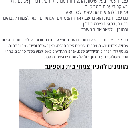
כצמח עמיד בעל שיטות התפתחות מגוונות, הפילודנדרון אמנם גדל
בעיקר ביערות הטרופיים
אך יכול להתאים את עצמו לכל מצע.
גם כצמח בית הוא נחשב לאחד הצמחים העמידים ויכול לצמוח לגבהים
בגינה, לתפוס פינה בסלון
וכמובן – לפאר את המשרד.
סוד ירוק היא חנות הנמצאת במרכז גבעתיים, ומציעה גם בחנות וגם אונליין הזמנות ומשלוחי
פרחים, פרחים יבשים, צמחים ועציצים לאזור המרכז, צפון השפלה והשרון, מהיום להיום.
בנוסף לזרי הפרחים המיוחדים שלנו, אנחנו מתחדשים באופן קבוע בשלל סחלבים, צמחי
אוויר, סוקולנטים ועוד מגוון גדול של צמחי בית וצמחי מרפסת.
מוזמנים להכיר צמחי בית נוספים: