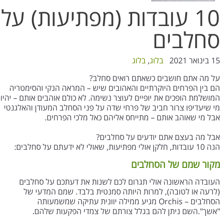
10 עובדות (מפתיעות) על
סחלבים
15 בינואר 2021
בלוג
,
בלוג
על מה אתם חושבים כשאתם רואים סחלב?
הם בין הפרחים היוקרתיים והאהובים שיש – המראה הנקי והסימטריה
המושלמת הופכים את יופיים לעוצר נשימה. לא כולם אוהבים אותם – יהיו
מי שיעדיפו צרור חביב של פרחי שדה על פני הסחלב המעודן והאלגנטי
אבל מי שאוהב אותם – מתייחס אליהם כאל מלכי הפרחים.
אבל מה בעצם אתם יודעים על סחלבים?
הנה 10 עובדות, חלקן אולי מפתיעות, שאולי לא ידעתם על סחלבים:
מקור שמם של הסחלבים
העובדה הראשונה אולי תגרום לכם לשנות את דעתכם על סחלבים
(לרעה או לטובה), למרות היותה סמנטית בלבד. שמם המדעי של
הסחלבים – Orchis מגיע ממילה יוונית עתיקה שמשמעותה
"אשך".השם ניתן להם בגלל צורתם של צמדי הפקעות שלהם.