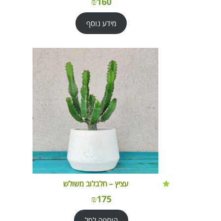
₪
160
מידע נוסף
עציץ – חלבלוב משולש
₪
175
הוספה לסל