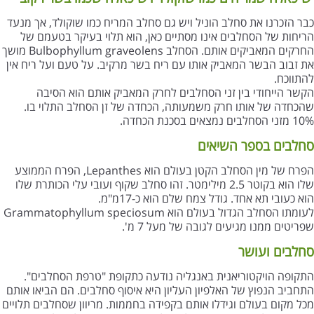
כבר הזכרנו את סחלב הוניל ויש גם סחלב המריח כמו שוקולד, אך מנעד
הריחות של הסחלבים אינו מסתיים כאן, הוא תלוי בעיקר בטעמם של
החרקים המאביקים אותם. הסחלב Bulbophyllum graveolens מושך
את זבוב הבשר המאביק אותו עם ריח בשר מרקיב. על טעם ועל ריח אין
להתווכח.
הקשר הייחודי בין זני הסחלבים לחרק המאביק אותם הוא הסיבה
שהכחדה של אותו חרק משמעותה, הכחדה של זן הסחלב התלוי בו.
10% מזני הסחלבים נמצאים בסכנת הכחדה.
סחלבים בספר השיאים
הפרח של מין הסחלב הקטן בעולם הוא Lepanthes, הפרח הממוצע
שלו הוא בקוטר 2.5 מילימטר. זהו סחלב שקוף ועובי עלי הכותרת שלו
הוא כעובי תא אחד. גודל צמח שלם הוא כ-17מ"מ.
לעומתו הסחלב הגדול בעולם הוא Grammatophyllum speciosum
שפריטים ממנו מגיעים לגובה של מעל 7 מ'.
סחלבים ועושר
התקופה הויקטוריאנית באנגליה נודעה כתקופת "טרפת הסחלבים".
התחביב הנפוץ של האלפיון העליון היא איסוף סחלבים. הם הביאו אותם
מכל מקום בעולם וגידלו אותם בקפידה בחממות. מריוון שסחלבים תלויים