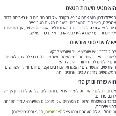
הוא מגיע מיערות הגשם
הפילודנדרון הוא צמח טרופי. מקורם של רוב המינים הוא בארצות דרום
אמריקה, באיי הודו המערבית וביערות הגשם הטרופיים.
ניתן למצוא זני פילודנדרון גם באוסטרליה, אפריקה ואסיה, אך הם אינם
ילידיים והגיעו לשם על-ידי בני-אדם, חלקם כמין פולש.
יש לו שני סוגי שורשים
לפילודנדרון יש שורשי אוויר ושורשי קרקע.
לשורשי האוויר שתי מטרות: הצמח משתמש בהם כדי להיצמד לעצים,
והם קולטים לחות וחומרי הזנה מהאוויר.
השורשים המשמשים להצמדות הם רבים וקצרים יותר ואילו השורשים
המשמשים להזנה עבים וארוכים יותר.
הוא פורח ונותן פרי
אנחנו רגילים להתייחס לעליו הירוקים והגדולים של הפילודנדרון אך יש
לו גם פרחים.
כחבר במשפחת הלופיים הפרחים שלו מורכבים משיזרה- עמוד תפרחת
דמוי שיבולת,
ומיתחל – עלה מעטפת (כמו אצל ה
אנטוריום
, הלוף והספטיפילום).