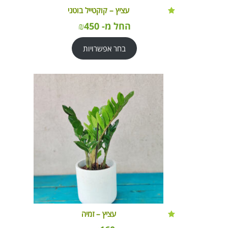
עציץ – קוקטייל בוטני
החל מ-
450
₪
בחר אפשרויות
עציץ – זמיה