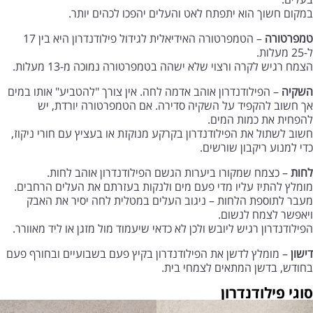
במקום חשוך הוא יתפתח לאט והעלים יהפכו לכהים יותר.
טמפרטורה
– הטמפרטורה האידיאלית לגידול פילודנדרון היא בין 17
ל-25 מעלות.
הצמח רגיש לקרה ורצוי שלא ישהה בטמפרטורה נמוכה מ-13 מעלות.
השקיה
– הפילודנדרון אוהב אדמה לחה. אין צורך "להטביע" אותו במים
אך חשוב להקפיד על השקיה סדירה. אם הטמפרטורה יורדת, יש
להפחית את כמות המים.
חשוב לשתול את הפילודנדרון בקרקע מנוקזת או בעציץ עם חורי ניקוז,
כדי למנוע ריקבון שורשים.
לחות
– כצמח שמקורו ביערות הגשם הפילודנדרון אוהב לחות.
מומלץ להתיז עליו מדי פעם מים ולנקות בעזרתם את העלים הרחבים.
מעבר לתוספת הלחות – ניגוב העלים במטלית לחה יסיר את האבק
ויאפשר לצמח לנשום.
הפילודנדרון רגיש ליובש ולכן לא כדאי שיעמוד מול מזגן או ליד מאוורר.
דישון
– מומלץ לדשן את הפילודנדרון בקיץ פעם בשבועיים ובחורף פעם
בחודש, בדשן המתאים לצמחי בית.
סוגי פילודנדרון