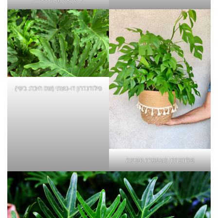
פילודנדרון דו-נוצתי (שם חיבה: ביפי)
פילודנדרון מונסטרה מינימה