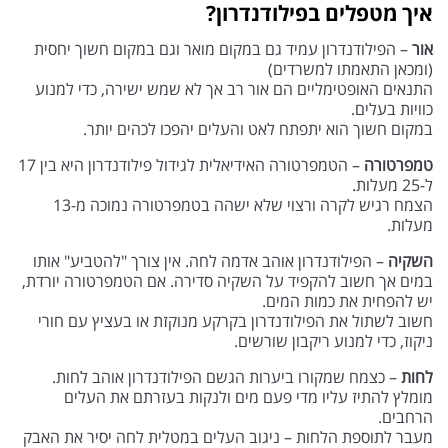
איך מטפלים בפילודנדרון?
אור
– הפילודנדרון עמיד גם במקום מואר וגם במקום חשוך יחסית
(ומכאן התאמתו למשרדים)
התנאים האופטימליים הם אור רב אך לא שמש ישירה, כדי למנוע
כוויות בעלים.
במקום חשוך הוא יתפתח לאט והעלים יהפכו לכהים יותר.
טמפרטורה
– הטמפרטורה האידיאלית לגידול פילודנדרון היא בין 17
ל-25 מעלות.
הצמח רגיש לקרה ורצוי שלא ישהה בטמפרטורה נמוכה מ-13
מעלות.
השקיה
– הפילודנדרון אוהב אדמה לחה. אין צורך "להטביע" אותו
במים אך חשוב להקפיד על השקיה סדירה. אם הטמפרטורה יורדת,
יש להפחית את כמות המים.
חשוב לשתול את הפילודנדרון בקרקע מנוקזת או בעציץ עם חורי
ניקוז, כדי למנוע ריקבון שורשים.
לחות
– כצמח שמקורו ביערות הגשם הפילודנדרון אוהב לחות.
מומלץ להתיז עליו מדי פעם מים ולנקות בעזרתם את העלים
הרחבים.
מעבר לתוספת הלחות – ניגוב העלים במטלית לחה יסיר את האבק