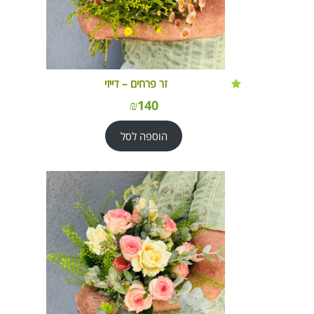
זר פרחים – דייזי
₪
140
הוספה לסל