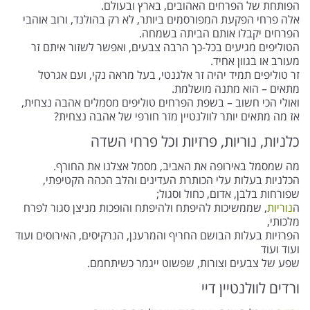
הפותחת של הפרחים האהובים, בארץ ובעולם.
אלה פרחי הפקעת המפורסמים ביותר, לא רק בהולנד, ורוב אוהבי
הפרחים יקבלו אותם הביתה בשמחה.
הטוליפים מגיעים בכל-כך הרבה צבעים, ואפשר לשזור איתם זר
מעורב או בגוון אחיד.
זר טוליפים תמיד יהיה זר אלגנטי, בעל מראה נקי, ועם אגרטל
מתאים – הוא מתנה מושלמת.
ואולי הכי חשוב – בשפת הפרחים טוליפים מסמלים אהבה נצחית,
אז מה מתאים יותר לוולנטיין מזר חורפי של אהבה נצחית?
כלניות, נוריות, פרזיות וכל פרחי השדה
מה שמסמל באירופה את האביב, מסמל אצלנו את החורף.
הכלניות בעלות עלי הכותרת העדינים והלב הכהה הקטיפתי,
שפורחות בלבן, אדום, כחול וסגול;
ה
נוריות
, שממשיכות להיפתח ולהיפתח והופכות מניצן סגור לפרח
מלכותי,
הפרזיות בעלות הבושם החריף והמרענן, הנרקיסים, האירוסים ועוד
ועוד ועוד
שפע של צבעים וצורות, שפשוט ייגמר כשיתחמם.
ורדים לוולנטיין דיי