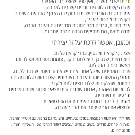
ורדים
יש כל השנה, ואין ספק שאצל רוב האנשים
אהבה קשורה לוורדים וורדים קשורים לאהבה.
אמנם בגינה הוורדים ישנים בחורף וזה הזמן לגזום את השיחים
הקוצניים ולחכות לאביב,
אבל בחנות, וורדים מכל הסוגים מככבים גם בעונה הקרה,
יתרה מזאת, הם מחזיקים הרבה הרבה יותר זמן.
וכמובן, אפשר ללכת על זר יצירתי
אצלנו, לקראת וולנטיין, כמו לקראת כל חג
היצירתיות, שגם כך היא לחם חוקנו, צומחת ופורחת אפילו יותר
מאשר בימים הרגילים.
אנחנו מאמינים שלכל אחד ואחת יש את זר מיוחד שידבר ללבם.
והחלק החשוב ביותר בעבודה היומיומית שלנו הוא לגלות מה הזר
המיוחד שהלקוחות שלנו רוצים לתת ולקבל.
לכבוד יום האהבה, אנחנו שוזרים זרים יוצאי דופן וגדושים בפרחים
וברעיונות מיוחדים.
מוזמנים לבקר בחנות האמיתית או הווירטואלית
ולמצוא את הזר שיפתח את הלב לאהבה.
סוד ירוק היא חנות הנמצאת במרכז גבעתיים, ומציעה גם בחנות וגם אונליין הזמנות
ומשלוחי פרחים, פרחים יבשים, צמחים ועציצים לאזור המרכז, צפון השפלה והשרון,
מהיום להיום.