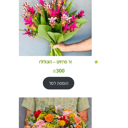
זר פרחים – הונולולו
₪
300
הוספה לסל