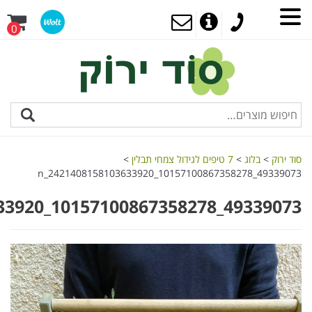
0
סוד ירוק
>
בלוג
>
7 טיפים לגידול צמחי תבלין
>
49339073_10157100867358278_2421408158103633920_n
49339073_10157100867358278_2421408158103633920_n