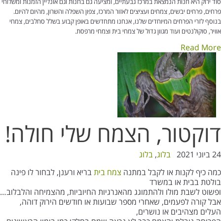
סוד ירוק היא חנות הנמצאת במרכז גבעתיים, ומציעה גם בחנות וגם אונליין הזמנות ומשלוחי
פרחים, פרחים יבשים, צמחים ועציצים לאזור המרכז, צפון השפלה והשרון, מהיום להיום.
בנוסף לזרי הפרחים המיוחדים שלנו, אנחנו מתחדשים באופן קבוע בשלל סחלבים, צמחי
אוויר, סוקולנטים ועוד מגוון גדול של צמחי בית וצמחי מרפסת.
Read More
דוקטור, הצמח שלי חולה!
24 ביוני 2021
בלוג
,
בלוג
כמה כיף לקנות או לקבל במתנה
צמח בית
בריא ורענן, לבחור לו פינה
בולטת בבית או במשרד
ופשוט לשבת מולו ולהתמוגג מהאנרגיות החיוביות, מהצמיחה והלבלוב…
אבל קורה לפעמים, שאחרי מספר שבועות או חודשים הירוק דוהה,
העלים מצהיבים או נושרים,