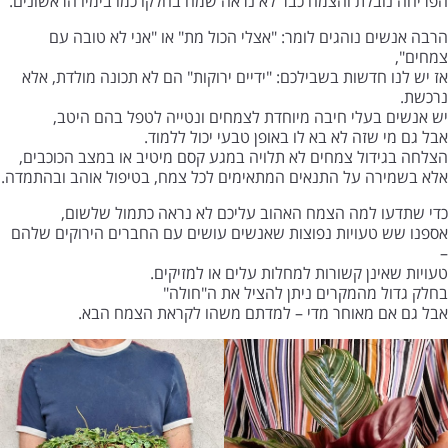
הפריחה נובלת והצמח כבר לא נראה שמח בחלקו כמו בימיו הראשונים.
הרבה אנשים נוהגים לומר: "אצלי הכול מת" או "אני לא טובה עם
צמחים",
אז יש לנו חדשות בשבילכם: "ידיים ירוקות" הם לא תכונה מולדת, אלא
נרכשת.
יש אנשים בעלי חיבה מיוחדת לצמחים ונטייה לטפל בהם היטב,
אבל גם מי שזה לא בא לו באופן טבעי יכול ללמוד.
הצלחה בגידול צמחים לא תלויה במגע קסם מיטיב או במצב הכוכבים,
אלא בשמירה על התנאים המתאימים לכל צמח, בטיפול אוהב ובהתמדה.
כדי שתדעו למה הצמח האהוב עליכם לא נראה כתמול שלשום,
אספנו שש טעויות נפוצות שאנשים עושים עם החברים הירוקים שלהם
–
טעויות שאינן קשורות למחלות עלים או למזיקים.
בחלק גדול מהמקרים ניתן להציל את ה"חולה"
אבל גם אם מאוחר מדי – למדתם משהו לקראת הצמח הבא.