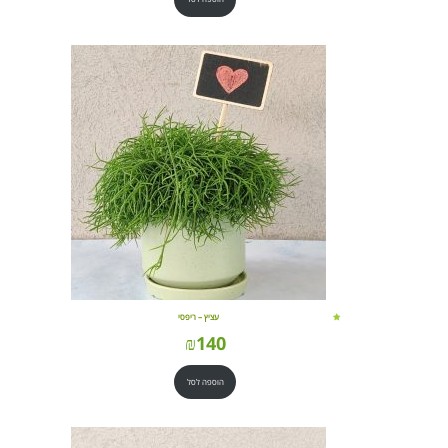
עציץ – ריפסי
₪
140
הוספה לסל