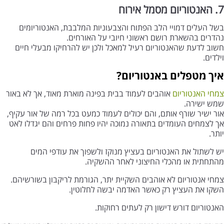
7. האנטוריום מסמל אירוח
בשל העלים דמויי הלב הפתוח והצבעוניות המלבבת, האנטוריומים
נהדרים בהשארת רושם ראשוני חיובי על האורחים.
חשוב לדעת שהאנטוריום רעיל למאכל ולכן יש להרחיקו מבעלי חיים
וילדים.
איך מטפלים באנטוריום?
צמחי האנטוריום
אוהבים לעמוד בבית בפינה מוארת מאוד, אך לא באור
שמש ישירה.
אור ישיר שורף אותם, והם יכולים לעמוד כמעט בכל רמה של אור עקיף,
אך לצמחים העומדים בתאורה נמוכה יהיו פחות פרחים והם יגדלו לאט
יותר.
יש לשתול את האנטוריום בעציץ מנוקז ולשפוך את עודפי המים
מהתחתית או מהכלי החיצוני לאחר ההשקיה.
צמחי אנטוריום לא אוהבים השקיית יתר, הגורמת לריקבון בשורשיהם.
השקו את העציץ רק כאשר האדמה יבשה לחלוטין.
האנטוריום דורש דישון רק לעתים רחוקות.