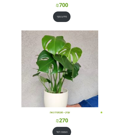
₪
700
מידע נוסף
עציץ – מונסטרה נאה
₪
270
הוספה לסל