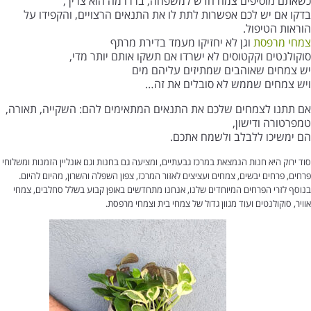
כשאתם מוסיפים צמח חדש למשפחה, בררו מה הוא צריך,
בדקו אם יש לכם אפשרות לתת לו את התנאים הרצויים, והקפידו על
הוראות הטיפול.
צמחי מרפסת
וגן לא יחזיקו מעמד בדירת מרתף
סוקולנטים וקקטוסים לא ישרדו אם תשקו אותם יותר מדי,
יש צמחים שאוהבים שמתיזים עליהם מים
ויש צמחים שממש לא סובלים את זה…
אם תתנו לצמחים שלכם את התנאים המתאימים להם: השקייה, תאורה,
טמפרטורה ודישון,
הם ימשיכו ללבלב ולשמח אתכם.
סוד ירוק היא חנות הנמצאת במרכז גבעתיים, ומציעה גם בחנות וגם אונליין הזמנות ומשלוחי
פרחים, פרחים יבשים, צמחים ועציצים לאזור המרכז, צפון השפלה והשרון, מהיום להיום.
בנוסף לזרי הפרחים המיוחדים שלנו, אנחנו מתחדשים באופן קבוע בשלל סחלבים, צמחי
אוויר, סוקולנטים ועוד מגוון גדול של צמחי בית וצמחי מרפסת.