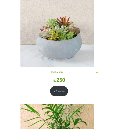
עציץ – סהרה
₪
250
הוספה לסל