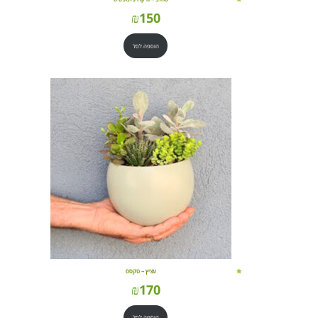
₪
150
הוספה לסל
עציץ – טקסס
₪
170
הוספה לסל