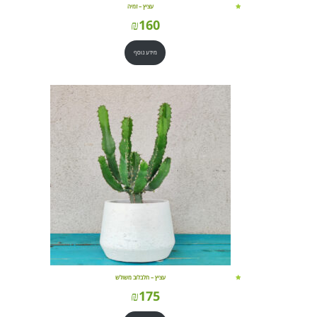
עציץ – זמיה
₪
160
מידע נוסף
עציץ – חלבלוב משולש
₪
175