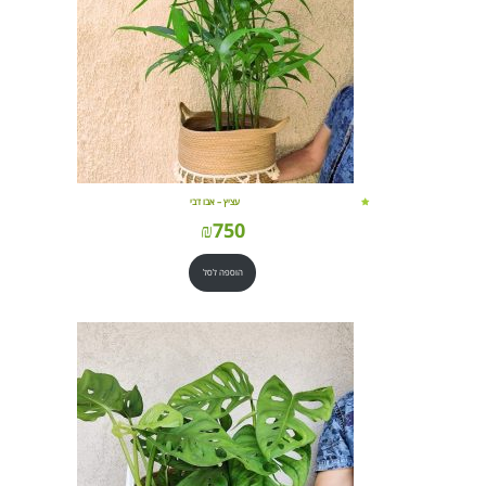
עציץ – אבו דבי
₪
750
הוספה לסל