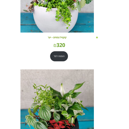
קוקטיל צמחים – יער
₪
320
הוספה לסל