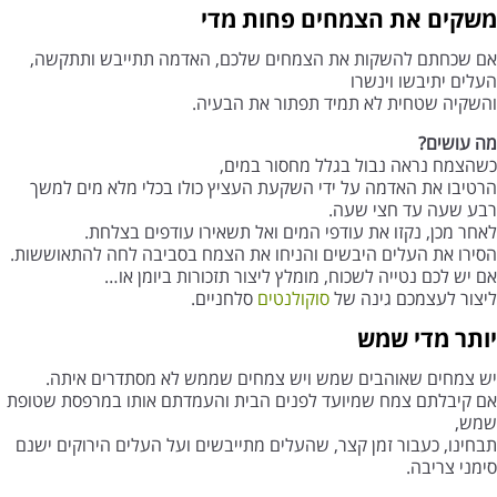
משקים את הצמחים פחות מדי
אם שכחתם להשקות את הצמחים שלכם, האדמה תתייבש ותתקשה,
העלים יתיבשו וינשרו
והשקיה שטחית לא תמיד תפתור את הבעיה.
מה עושים?
כשהצמח נראה נבול בגלל מחסור במים,
הרטיבו את האדמה על ידי השקעת העציץ כולו בכלי מלא מים למשך
רבע שעה עד חצי שעה.
לאחר מכן, נקזו את עודפי המים ואל תשאירו עודפים בצלחת.
הסירו את העלים היבשים והניחו את הצמח בסביבה לחה להתאוששות.
אם יש לכם נטייה לשכוח, מומלץ ליצור תזכורות ביומן או…
ליצור לעצמכם גינה של
סוקולנטים
סלחניים.
יותר מדי שמש
יש צמחים שאוהבים שמש ויש צמחים שממש לא מסתדרים איתה.
אם קיבלתם צמח שמיועד לפנים הבית והעמדתם אותו במרפסת שטופת
שמש,
תבחינו, כעבור זמן קצר, שהעלים מתייבשים ועל העלים הירוקים ישנם
סימני צריבה.