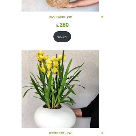
עציץ – מונסטרה מינימה
₪
280
מידע נוסף
עציץ – סחלב צימבידיום