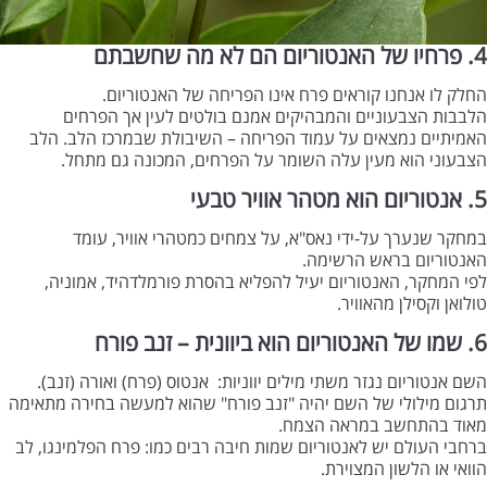
4. פרחיו של האנטוריום הם לא מה שחשבתם
החלק לו אנחנו קוראים פרח אינו הפריחה של האנטוריום.
הלבבות הצבעוניים והמבהיקים אמנם בולטים לעין אך הפרחים
האמיתיים נמצאים על עמוד הפריחה – השיבולת שבמרכז הלב. הלב
הצבעוני הוא מעין עלה השומר על הפרחים, המכונה גם מתחל.
5. אנטוריום הוא מטהר אוויר טבעי
במחקר שנערך על-ידי נאס"א, על צמחים כמטהרי אוויר, עומד
האנטוריום בראש הרשימה.
לפי המחקר, האנטוריום יעיל להפליא בהסרת פורמלדהיד, אמוניה,
טולואן וקסילן מהאוויר.
6. שמו של האנטוריום הוא ביוונית – זנב פורח
השם אנטוריום נגזר משתי מילים יווניות: אנטוס (פרח) ואורה (זנב).
תרגום מילולי של השם יהיה "זנב פורח" שהוא למעשה בחירה מתאימה
מאוד בהתחשב במראה הצמח.
ברחבי העולם יש לאנטוריום שמות חיבה רבים כמו: פרח הפלמינגו, לב
הוואי או הלשון המצוירת.