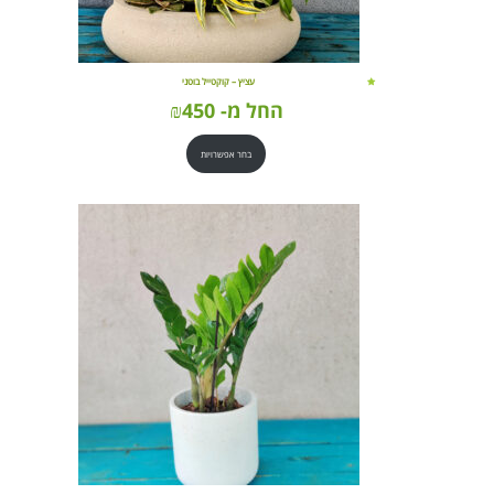
עציץ – קוקטייל בוטני
החל מ-
450
₪
בחר אפשרויות