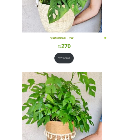
עציץ – מונסטרה מאנקי
₪
270
הוספה לסל