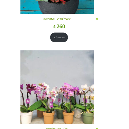
קוקטייל צמחים – חגיגה ירוקה
₪
260
הוספה לסל
סחלב – מיקרו פלנופסיס