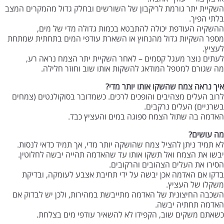
השקיית יתר גורמת לריקבון של השורשים ובחלק גדול מהמקרים המצב
בלתי הפיך.
ההשקיה העודפת יכולה להתבטא בכמות גדולה מדי של מים,
מספר השקיות גדול מהנחוץ או השארת עודפי המים בתחתית שמתחת
לעציץ.
לעתים נוצר מעגל קסמים – לאחר השקיית יתר הצמח נראה רע,
מה שגורם למטפל המודאג להשקות אותו שוב וחוזר חלילה.
איך נראה צמח שהשקו אותו יותר מדי?
לרוב העלים מצהיבים והופכים לרכים. כשמדובר בסוקולנטים (צמחים
בשרניים) העלים נרקבים.
האדמה בה שתול הצמח ספוגה במים והעציץ כבד.
מה עושים?
לא תמיד ניתן להציל צמח שהושקה יותר מדי, אך תמיד כדאי לנסות.
יבשו את הצמח ואל תשקו אותו עד שהאדמה תהייה יבשה לחלוטין.
הסירו את העלים הצהובים והרקובים.
בדקו אם האדמה אכן יבשה על ידי תחיבת אצבע לעומקה, ובדיקת
משקלו של העציץ.
השכבה החיצונית של האדמה מתייבשת במהירות, ולכן יש לבדוק אם
האדמה תחתיה יבשה.
כשאתם משקים שוב, הקפידו לא להשאיר עודפי מים בצלחת.