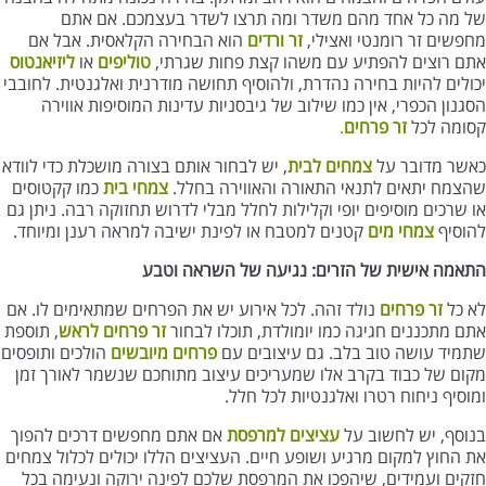
של מה כל אחד מהם משדר ומה תרצו לשדר בעצמכם. אם אתם
מחפשים זר רומנטי ואצילי,
זר ורדים
הוא הבחירה הקלאסית. אבל אם
אתם רוצים להפתיע עם משהו קצת פחות שגרתי,
טוליפים
או
ליזיאנטוס
יכולים להיות בחירה נהדרת, ולהוסיף תחושה מודרנית ואלגנטית. לחובבי
הסגנון הכפרי, אין כמו שילוב של גיבסניות עדינות המוסיפות אווירה
קסומה לכל
זר פרחים
.
כאשר מדובר על
צמחים לבית
, יש לבחור אותם בצורה מושכלת כדי לוודא
שהצמח יתאים לתנאי התאורה והאווירה בחלל.
צמחי בית
כמו קקטוסים
או שרכים מוסיפים יופי וקלילות לחלל מבלי לדרוש תחזוקה רבה. ניתן גם
להוסיף
צמחי מים
קטנים למטבח או לפינת ישיבה למראה רענן ומיוחד.
התאמה אישית של הזרים: נגיעה של השראה וטבע
לא כל
זר פרחים
נולד זהה. לכל אירוע יש את הפרחים שמתאימים לו. אם
אתם מתכננים חגיגה כמו יומולדת, תוכלו לבחור
זר פרחים לראש
, תוספת
שתמיד עושה טוב בלב. גם עיצובים עם
פרחים מיובשים
הולכים ותופסים
מקום של כבוד בקרב אלו שמעריכים עיצוב מתוחכם שנשמר לאורך זמן
ומוסיף ניחוח רטרו ואלגנטיות לכל חלל.
בנוסף, יש לחשוב על
עציצים למרפסת
אם אתם מחפשים דרכים להפוך
את החוץ למקום מרגיע ושופע חיים. העציצים הללו יכולים לכלול צמחים
חזקים ועמידים, שיהפכו את המרפסת שלכם לפינה ירוקה ונעימה בכל