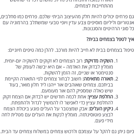
מהתחייבות לצמחים.
גם פרחים יכולים להיות חלק מהעיצוב הביתי שלכם. פרחים כמו סחלבים,
אנטוריום וליליום מוסיפים צבע עדין ויופי טבעי שמשתלב בהרמוניה עם
כל סוגי הרהיטים והסגנונות.
איך לטפל בצמחים בבית
?
טיפול בצמחים בבית לא חייב להיות מורכב. להלן כמה טיפים חיוניים:
השקיה מדויקת
:
רוב הצמחים לא זקוקים להשקיה יום-יומית.
מומלץ לבדוק את האדמה – אם היא יבשה לעומק של
סנטימטר או שניים, זה הזמן להשקות.
תאורה מתאימה
:
חשוב לבחור צמחים לפי התאורה הקיימת
בביתכם. צמחים שאוהבים אור ייהנו ליד חלון מואר, בעוד
שיש כאלה שמספיק להם אור מעומעם.
החלפת עציץ
:
אחת לכמה חודשים יש לבדוק אם הצמח זקוק
להחלפת עציץ כדי לאפשר לו להמשיך לגדול ולהתפתח.
ניקיון העלים
:
אבק שמצטבר על העלים פוגע ביכולת הצמח
לבצע פוטוסינתזה. מומלץ לנקות את העלים עם מטלית לחה
מידי פעם.
כיום ניתן גם להקל על עצמכם ולרכוש צמחים במשלוח צמחים עד הבית.