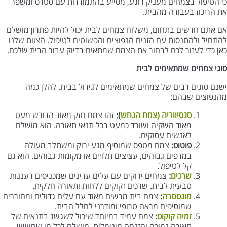
כי הטיפול בצמחים מעניק רוגע, מסייע בהתמודדות עם סטרס ומשפר
את הריכוז בעבודה מהבית.
אם אתם חדשים בתחום, משלוח צמחים לבית יכול להיות פתרון מושלם
להתחיל ולהתנסות עם הזנים הנפוצים והפשוטים לטיפול. הצוות שלנו
כאן כדי לעזור לכם לבחור את הצמח שמתאים בדיוק עבור הבית שלכם.
סוגי צמחים שמתאימים לבית
ישנם סוגים רבים של צמחים שמתאימים לגידול בבית. להלן כמה
מהנפוצים שבהם:
סנסיווריה (צמח הנחש
):
זהו צמח חזק מאוד הדורש מעט
מאוד השקיה ושורד כמעט בכל תנאי תאורה. הוא מושלם
לאנשים עסוקים.
פוטוס:
צמח מטפס שמוסיף מגע ירוק ומשתלב מעולה
במדפים גבוהים, עציצים תלויים או מקומות גבוהים. הוא גם
קל לטיפול.
שרכים
:
צמחים ירוקים עם עלים עדינים שמכניסים רעננות
טבעית לבית. שרכים זקוקים ללחות ותאורה חלקית.
מונסטרה
:
צמח בית מרשים מאוד עם עלים גדולים ומחוררים
שמוסיפים מראה טרופי ומודרני לחלל הבית.
זמיה קוקוס
:
צמח עמיד במיוחד שיכול לשגשג בתנאים של
תאורה נמוכה והזנחה מינימלית. מושלם לכל מי שחושש