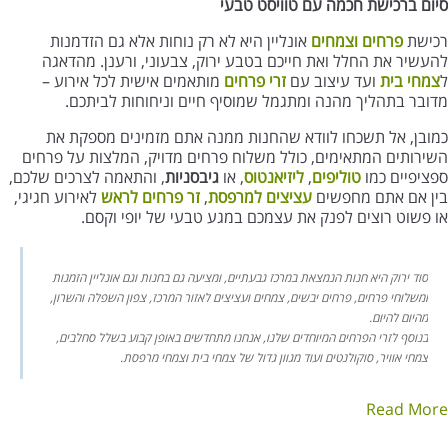
סיום ברכישת חכמה עם טוויסט טבעי
רכישת
פרחים
וצמחים
אונליין היא לא רק נוחות אלא גם הזדמנות
להעשיר את החלל ואת חייכם בטבע ירוק, צבעוני, ורענן. מהדאגה
ל
צמחי בית
ועד עיצוב עם
זרי פרחים
מותאמים אישית לכל אירוע –
מדובר בתהליך מהנה ומתגמל שמוסיף חיים וניחוחות לביתכם.
כמובן, אל תשכחו לוודא שהחנות ממנה אתם מזמינים מספקת את
השירותים המתאימים, כולל משלוח פרחים מדויק, המלצות על פרחים
ספציפיים כמו
טוליפים
,
ליזיאנטוס
, או
גיבסניות
, והתאמה לצרכים שלכם,
בין אם אתם מחפשים
עציצים למרפסת
,
זר פרחים לראש
לאירוע חגיגי,
או פשוט רוצים לפנק את עצמכם במגע טבעי של יופי וקסם.
סוד ירוק היא חנות הנמצאת במרכז גבעתיים, ומציעה גם בחנות וגם אונליין הזמנות
ומשלוחי פרחים, פרחים יבשים, צמחים ועציצים לאזור המרכז, צפון השפלה והשרון,
מהיום להיום.
בנוסף לזרי הפרחים המיוחדים שלנו, אנחנו מתחדשים באופן קבוע בשלל סחלבים,
צמחי אוויר, סוקולנטים ועוד מגוון גדול של צמחי בית וצמחי מרפסת.
Read More