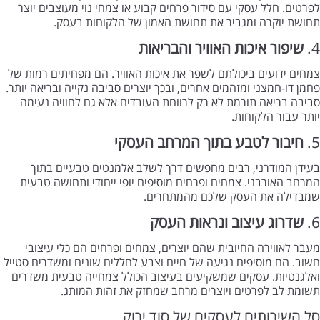
לפרטים. חלל עסקי עם סידור פרחים קבוע או צמחי נוי מעוצבים יוצר
תחושת יוקרה ומגביר את תחושת האמון של הלקוחות בעסק.
4.
שיפור איכות האוויר והבריאות
צמחים ידועים ביכולתם לשפר את איכות האוויר. הם מפחיתים רמות של
פחמן דו-חמצני ומזהמים אחרים, ובכך יוצרים סביבה נקייה ובריאה יותר.
סביבה בריאה תורמת לא רק לרווחת העובדים אלא גם לחוויה נעימה
יותר עבור הלקוחות.
5.
חיבור לטבע בתוך המרחב העסקי
בעידן המודרני, רבים מחפשים דרך לשלב אלמנטים טבעיים בתוך
המרחב האורבני. צמחים ופרחים מוסיפים יופי ייחודי ותחושה טבעית
שמבדילה את העסק שלכם מהמתחרים.
6.
שדרוג עיצוב ונראות העסק
מעבר לאווירה החיובית שהם יוצרים, צמחים ופרחים הם כלי עיצובי
חשוב. הם מוסיפים נגיעה של חיים וצבע לחללים שונים ומשדרים סטייל
ואלגנטיות. עסקים שמשקיעים בעיצוב הכולל צמחייה טבעית משדרים
תשומת לב לפרטים ויוצרים מרחב שמחזק את זהות המותג.
סל השירותים לעסקים של סוד ירוק