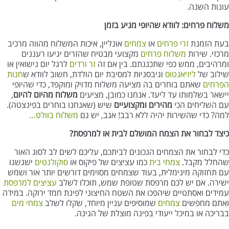
עונות השנה.
משלוח פרחים: לוודא שהיופי מגיע בזמן
בעת הזמנת
זרי פרחים
או
צמחים
אונליין, איכות המשלוח מהווה מרכיב
מרכזי. שירות
משלוח פרחים
מקצועי מבטיח שהזרים יגיעו רעננים
ומרהיבים, ממש כפי שתכננתם. בין אם זה
זר ורדים
לרגל יום נישואין או
שילוב של
ליזיאנטוס
וגיבסניות למסיבת יום הולדת, חשוב לוודא ש
חנות
הפרחים
שאתם בוחרים בה מציעה משלוח מדויק ומוקפד, כדי שהיופי
יישאר בשלמותו עד ליעד. אנחנו כמובן, מציעים
משלוח מהיום להיום
,
עם השליחים הכי
מהירים ומקצועיים
שיש (שאנחנו בוחרים בפינצטה).
למה? כדי שהשירות יהיה ללא רבב! אגב, יש גם
משלוח בוולט…
כיצד לבחור את הצמח המושלם לבית או למרפסת
?
כדי לבחור את הצמחים הנכונים לביתכם, עליכם לשים לב לסוג האור
שהחלל מקבל.
צמחי בית
כמו עציצים של פיקוס או
סוקולנטים
ישגשגו
עם תחזוקה מינימלית, בעוד שצמחים מסוימים דורשים יותר אור ושמש
ישירה. אם יש לכם מרפסת שטופת שמש, תוכלו לשלב
עציצים למרפסת
עמידים ואסתטיים שיהפכו את השטח החיצוני לפינת חמד ירוקה. במידה
ואתם מחפשים
צמחים
שמוסיפים עניין מיוחד, שקלו לשלב
צמחי מים
בבריכה או במיכל ייעודי בפינה מוצלת של הגינה.