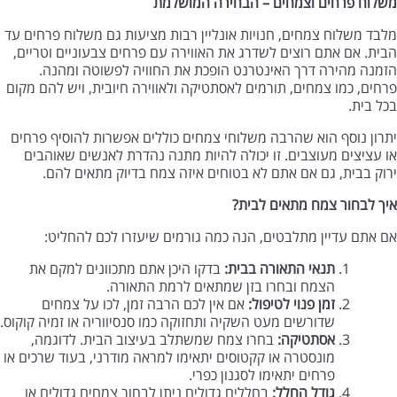
משלוח פרחים וצמחים – הבחירה המושלמת
מלבד משלוח צמחים, חנויות אונליין רבות מציעות גם משלוח פרחים עד
הבית. אם אתם רוצים לשדרג את האווירה עם פרחים צבעוניים וטריים,
הזמנה מהירה דרך האינטרנט הופכת את החוויה לפשוטה ומהנה.
פרחים, כמו צמחים, תורמים לאסתטיקה ולאווירה חיובית, ויש להם מקום
בכל בית.
יתרון נוסף הוא שהרבה משלוחי צמחים כוללים אפשרות להוסיף פרחים
או עציצים מעוצבים. זו יכולה להיות מתנה נהדרת לאנשים שאוהבים
ירוק בבית, גם אם אתם לא בטוחים איזה צמח בדיוק מתאים להם.
איך לבחור צמח מתאים לבית
?
אם אתם עדיין מתלבטים, הנה כמה גורמים שיעזרו לכם להחליט:
תנאי התאורה בבית
:
בדקו היכן אתם מתכוונים למקם את
הצמח ובחרו בזן שמתאים לרמת התאורה.
זמן פנוי לטיפול
:
אם אין לכם הרבה זמן, לכו על צמחים
שדורשים מעט השקיה ותחזוקה כמו סנסיווריה או זמיה קוקוס.
אסתטיקה
:
בחרו צמח שמשתלב בעיצוב הבית. לדוגמה,
מונסטרה או קקטוסים יתאימו למראה מודרני, בעוד שרכים או
פרחים יתאימו לסגנון כפרי.
גודל החלל
:
בחללים גדולים ניתן לבחור צמחים גדולים או