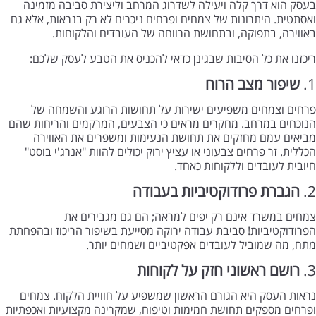
בעסק הוא דרך קלה ויעילה לשדרוג המרחב וליצירת סביבה מזמינה
ואסתטית. היתרונות של צמחים ופרחים ניכרים לא רק בנראות, אלא גם
באווירה, בתפוקה, ובתחושת הרווחה של העובדים והלקוחות.
ריכזנו את כל הסיבות שבגינן כדאי להכניס את הטבע לעסק שלכם:
1.
שיפור מצב הרוח
פרחים וצמחים משפיעים ישירות על תחושות הרוגע והשמחה של
הנוכחים במרחב. מחקרים מראים כי הצבעים, המרקמים והריחות שהם
מביאים עמם מחזקים את תחושת הנעימות ומשפרים את האווירה
הכללית. זר פרחים צבעוני או עציץ ירוק יכולים להוות "אנרג'י בוסט"
חיובית לעובדים וללקוחות כאחד.
2.
הגברת פרודוקטיביות בעבודה
צמחים במשרד אינם רק יפים למראה; הם גם מגבירים את
הפרודוקטיביות! סביבת עבודה ירוקה מסייעת בשיפור הריכוז ובהפחתת
מתח, מה שמוביל לעובדים אפקטיביים ושמחים יותר.
3.
רושם ראשוני חזק על לקוחות
נראות העסק היא הגורם הראשון שמשפיע על חוויית הלקוח. צמחים
ופרחים מספקים תחושת חמימות וטיפוח, שמקרינה מקצועיות ואכפתיות