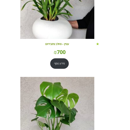
עציץ – סחלב צימבידיום
₪
700
מידע נוסף