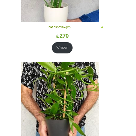
עציץ – מונסטרה נאה
₪
270
הוספה לסל