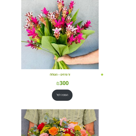
זר פרחים – הונולולו
₪
300
הוספה לסל