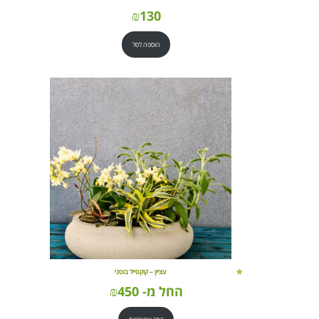
₪
130
הוספה לסל
עציץ – קוקטייל בוטני
החל מ-
450
₪