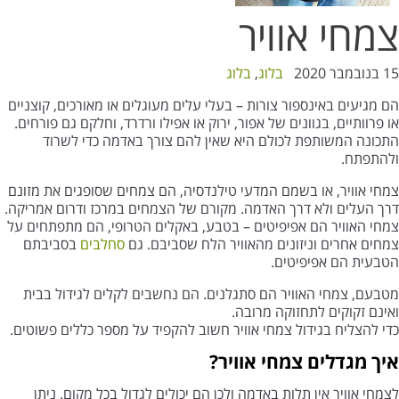
צמחי אוויר
15 בנובמבר 2020
בלוג
,
בלוג
הם מגיעים באינספור צורות – בעלי עלים מעוגלים או מאורכים, קוצניים
או פרוותיים, בגוונים של אפור, ירוק או אפילו ורדרד, וחלקם גם פורחים.
התכונה המשותפת לכולם היא שאין להם צורך באדמה כדי לשרוד
ולהתפתח.
צמחי אוויר, או בשמם המדעי טילנדסיה, הם צמחים שסופגים את מזונם
דרך העלים ולא דרך האדמה. מקורם של הצמחים במרכז ודרום אמריקה.
צמחי האוויר הם אפיפיטים – בטבע, באקלים הטרופי, הם מתפתחים על
צמחים אחרים וניזונים מהאוויר הלח שסביבם. גם
סחלבים
בסביבתם
הטבעית הם אפיפיטים.
מטבעם, צמחי האוויר הם סתגלנים. הם נחשבים לקלים לגידול בבית
ואינם זקוקים לתחזוקה מרובה.
כדי להצליח בגידול צמחי אוויר חשוב להקפיד על מספר כללים פשוטים.
איך מגדלים צמחי אוויר?
לצמחי אוויר אין תלות באדמה ולכן הם יכולים לגדול בכל מקום. ניתן