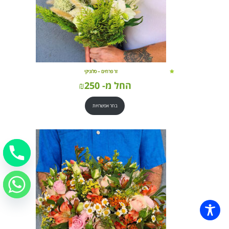
זר פרחים – סלוניקי
החל מ-
250
₪
בחר אפשרויות