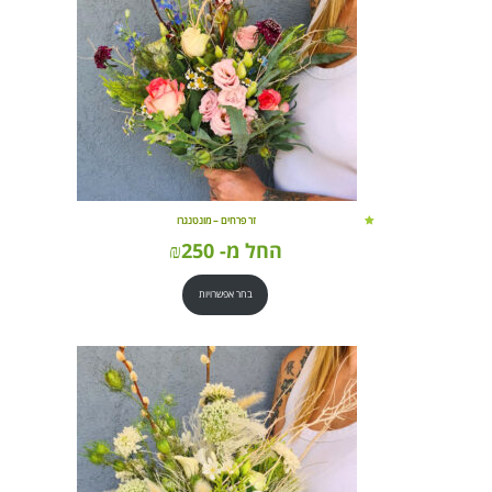
זר פרחים – מונטנגרו
החל מ-
250
₪
בחר אפשרויות