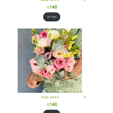
₪
140
הוספה לסל
זר פרחים – פינק ליזי
₪
140