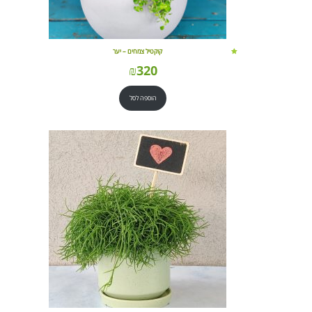
קוקטיל צמחים – יער
₪
320
הוספה לסל