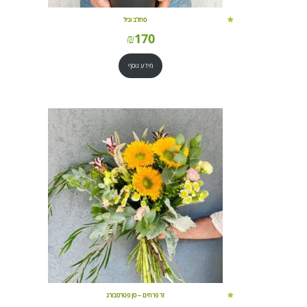
סחלב וניל
₪
170
מידע נוסף
זר פרחים – סן פטרסבורג