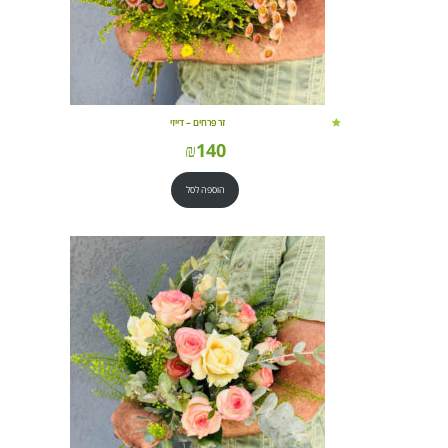
זר פרחים – דייזי
₪
140
הוספה לסל