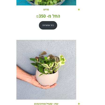
טרריום
החל מ-
350
₪
בחר אפשרויות
עציץ – קוקטייל צמחים קטנטן