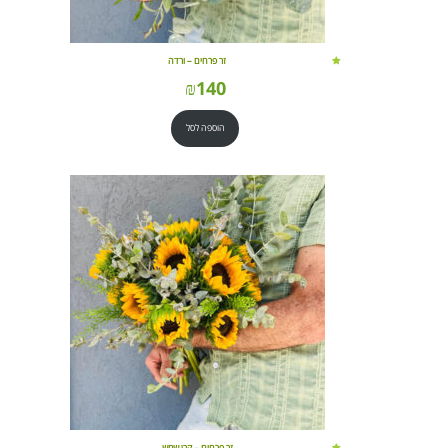
זר פרחים – ורדה
₪
140
הוספה לסל
זר פרחים – קרן שמש