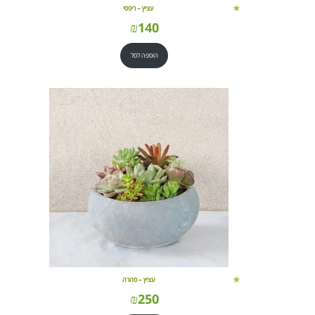
עציץ – ריפסי
₪
140
הוספה לסל
עציץ – סהרה
₪
250