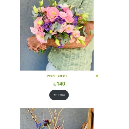
זר פרחים – מיקס ליזי
₪
140
הוספה לסל