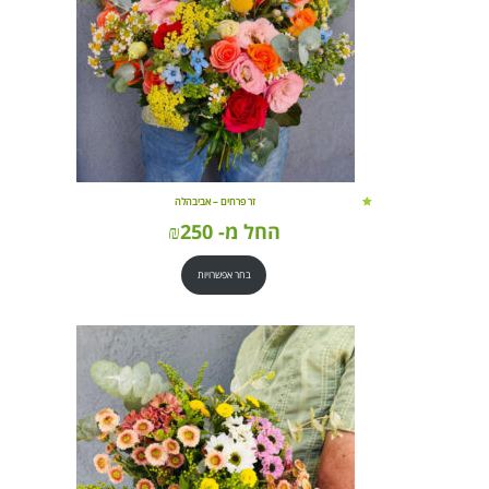
זר פרחים – אביבהלה
החל מ-
250
₪
בחר אפשרויות