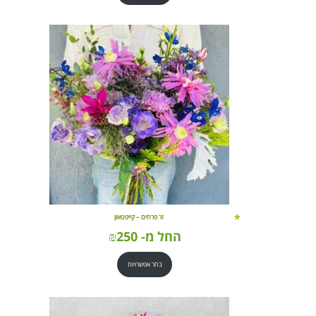
זר פרחים – קייפטאון
החל מ-
250
₪
בחר אפשרויות