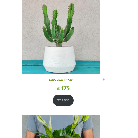
עציץ – חלבלוב משולש
₪
175
הוספה לסל