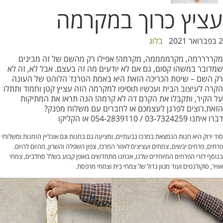
עציץ כרוך במקרמה
2 בפברואר 2021
בלוג
מקררררמה, מקרממממה, מקרמה! אפילו רק מהשם של זה מבינים
שמדובר במשהו קסום, גם אם לא יודעים מה זה בעצם. אבל לא, זה לא
רק השם – שיטת הכריכה הזאת היא באמת הטרנד הלוהט של העונה
הקרה לעיצוב הבית ועכשיו תוסיפו למקרמה הזה עציץ קטן וחמוד ותתלו
על הקיר, ותקבלו את הקרם דה לא קרמה! הנה תראו את המתיקות
הזאת.רוצים לפרגן לעצמכם או לחברים עם משלוח מפנק?
דברו איתנו 03-7324259 / 054-2839110 או הקליקו
סוד ירוק היא חנות הנמצאת במרכז גבעתיים, ומציעה גם בחנות וגם אונליין הזמנות ומשלוחי
פרחים, פרחים יבשים, צמחים ועציצים לאזור המרכז, צפון השפלה והשרון, מהיום להיום.
בנוסף לזרי הפרחים המיוחדים שלנו, אנחנו מתחדשים באופן קבוע בשלל סחלבים, צמחי
אוויר, סוקולנטים ועוד מגוון גדול של צמחי בית וצמחי מרפסת.