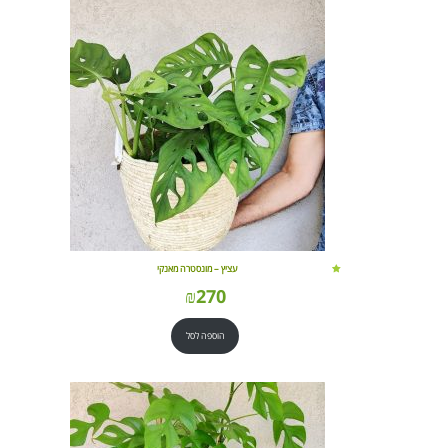
עציץ – מונסטרה מאנקי
₪
270
הוספה לסל