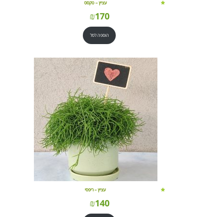
עציץ – טקסס
₪
170
הוספה לסל
עציץ – ריפסי
₪
140