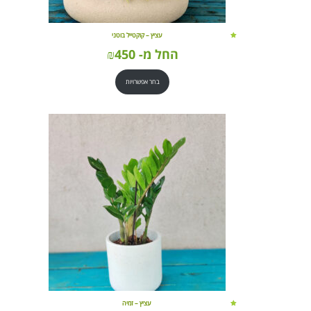
עציץ – קוקטייל בוטני
החל מ-
450
₪
בחר אפשרויות
עציץ – זמיה