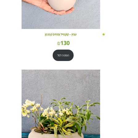
עציץ – קוקטייל צמחים קטנטן
₪
130
הוספה לסל