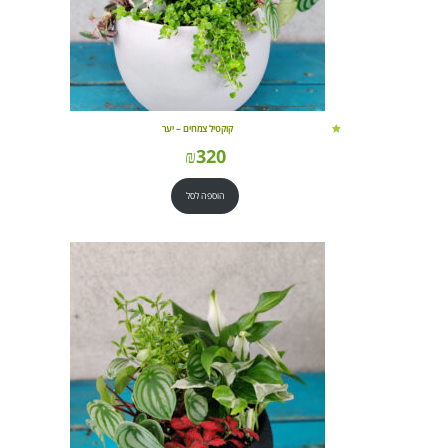
קוקטיל צמחים – יער
₪
320
הוספה לסל