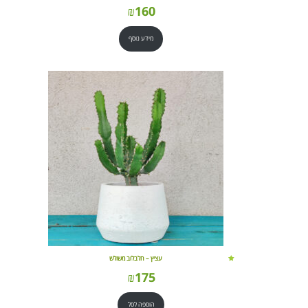
₪
160
מידע נוסף
עציץ – חלבלוב משולש
₪
175
הוספה לסל