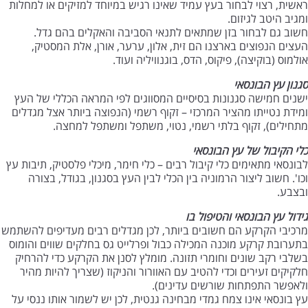
ראשית, רצוי לבחור בעץ עמיד שאינו רגיש במיוחד למזיקים או למחלות
ומגיב היטב לגיזום.
חשוב גם לבחור בזן שמתאים לתנאי הסביבה והאקלים בהם גדל.
העצים הנפוצים בארצנו הם זית, אלון, ערער, אורן, אלת המסטיק,
אולמוס (בוקיצה), פיקוס, הדס, בוגנוויליה ועוד.
סגנון עץ הבונסאי
ישנים חמישה סגנונות בסיסיים המסווגים לפי המראה הכללי של העץ
ומידת נטייתו מהציר המרכזי – זקוף רשמי (הנפוצה ביותר אצל מגדלים
מתחילים), זקוף בלתי רשמי, נטוי, משתפל ומשתפל למחצה.
כלי הקיבול של עץ הבונסאי
לבונסאי מתאימים כלי קיבול רבים – כלי חימר, מיכלי פלסטיק, תיבות עץ
וכו'. חשוב ליצור הרמוניה בין הכלי לבין העץ בסגנון, בגודל, בצורה
ובצבע.
גידול עץ הבונסאי והטיפול בו
מרכיבי הקרקע הם חשובים ביותר, לכן מגדלים רבים מעדיפים להשתמש
בתערובת קרקע מוכנה המכילה כבול ופרלייט גס בחלקים שווים והומוס
בשלבי רקב שונים וחומרי תזונה. מומלץ לסנן את הקרקע כדי להרחיק
חלקיקים זעירים וכדי להטיב עם האוורור והניקוז (שצריך להיות מהיר
ולאפשר התפתחות שורשים עדינים).
עץ בונסאי אינו צמח גמדי מבחינה גנטית, לכן יש לשמור אותו ננסי על