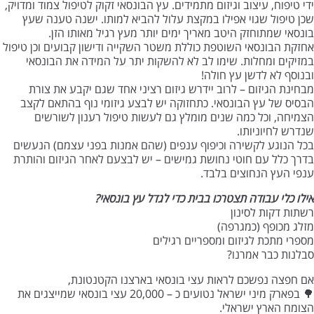
ידי טיפוח, עיצוב וגיזום מתמידים. עץ הבונסאי זקוק לטיפול צמוד ומדויק,
שכן טיפול שגוי אפילו במקצת עלול להביא למותו. ישנה טענה שעץ
בונסאי שמתוחזק היטב מאריך ימים יותר מעץ רגיל מאותו הזן.
אחזקת הבונסאי השוטפת כוללת משטר השקייה ודישון קבועים וכן טיפול
במזיקים ומחלות. שימו לב לא להשקות יתר על המידה את הבונסאי
ובנוסף לא לדשן עץ חולה!
מבחינת הגיזום – לרוב יידרש גיזום רציני אחד שגם יקבע את צורת
הבסיס של עץ הבונסאי. כתחזוקה יש לבצע גיזומי נוף בהתאם לקצב
הצמיחה, וכל כמה שנים מומלץ גם לעשות טיפול רענון לשורשים
שנדרש לחיוניותו.
בכל הנוגע לקשירה וכיפוף ענפים (שהם אמנות בפני עצמם) הנעשים
בדרך כלל עם חוטי נחושת גמישים – יש לבצעם לאחר הגיזום והותרת
ענפי העץ הנחוצים בלבד.
אילו כלי עבודה תצטרכו בבית כדי לגדל עץ בונסאי?
רשתות דקות לסינון
מזלג מכופף (כמגרפה)
מספרי מתכת לגיזום ומספריים רגילים
סבלנות כבר אמרנו?
אם חפצה נפשכם לראות עצי בונסאי בארצנו הקטנטונת,
🌳 בפארק מיני ישראל נטועים כ – 20,000 עצי בונסאי שמייצגים את
הצומח הארץ ישראלי.