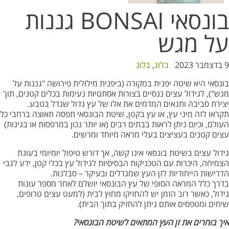
בונסאי BONSAI גננות
על מגש
9 בדצמבר 2023
בלוג
,
בלוג
בונסאי היא שיטה יפנית במקורה (ביפנית מילולית פירושה "גננות על
מגש"), לגידול עצים ננסיים בצורות אסתטיות נעימות בכלים קטנים, תוך
יצירת סביבה ותנאים המדמים את אלו של עץ גדול שגדל בטבע.
תקראו לזה מיני עץ, או עץ בקטן, שיטת הבונסאי תפסה תאוצה ברחבי כל
העולם, וכיום ניתן לראות בבתים רבים (או יותר נכון במרפסות או בגינות)
עצים קטנים בעציצים בעלי מראה מיוחד ומרשים.
גידול עצים בשיטת בונסאי אינו קשה, אך דורש טיפול יומיומי בעונת
הצמיחה, היכרות עם הטכניקות הבסיסיות לגידול עץ בכלי קטן, ידע לגבי
הדרישות הייחודיות לזן העץ שמגדלים ובעיקר – סבלנות.
בדרך כלל המראה הסופי של עץ הבונסאי יושלם לאחר מספר עונות
גידול, כאשר רוב הזמן יש להחזיקו מחוץ לבית (למעט עצים טרופים,
שיחים ומטפסים אותם ניתן להחזיק בתוך הבית).
איך בוחרים את זן העץ המתאים לשיטת הבונסאי?