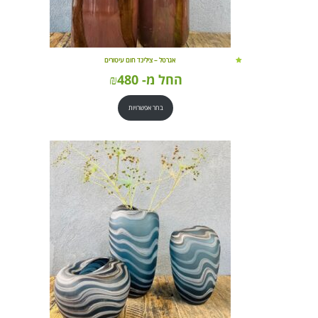
אגרטל – צילינד חום עיטורים
החל מ-
480
₪
בחר אפשרויות