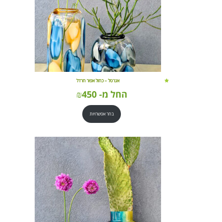
אגרטל – כחול אפור חרדל
החל מ-
450
₪
בחר אפשרויות