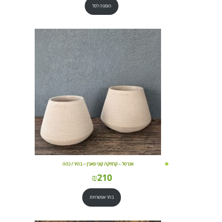
הוספה לסל
אגרטל – קרמיקה קוני פאג'ן – בהיר / כהה
₪
210
בחר אפשרויות