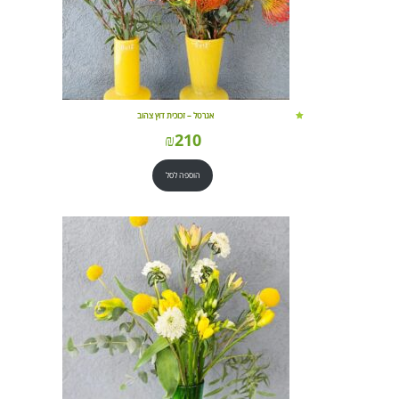
אגרטל – זכוכית דוץ צהוב
₪
210
הוספה לסל