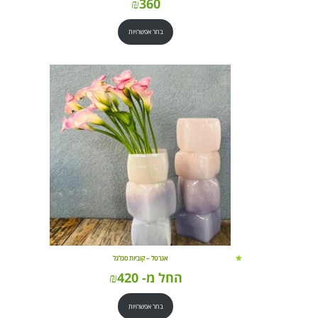
₪
360
בחר אפשרויות
אגרטל – קוביות סגלגל
החל מ-
420
₪
בחר אפשרויות