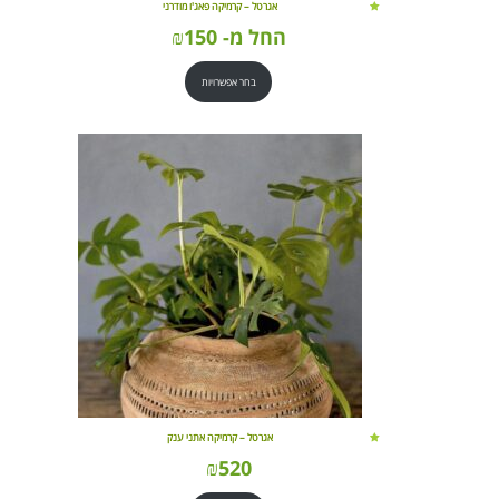
אגרטל – קרמיקה פאג'ו מודרני
החל מ-
150
₪
בחר אפשרויות
אגרטל – קרמיקה אתני ענק
₪
520