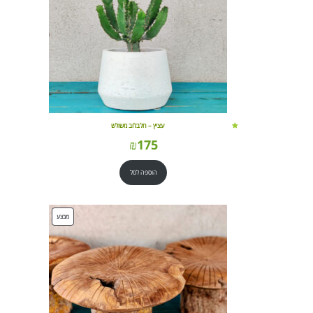
עציץ – חלבלוב משולש
₪
175
הוספה לסל
מוצרים
מבצע
במבצע