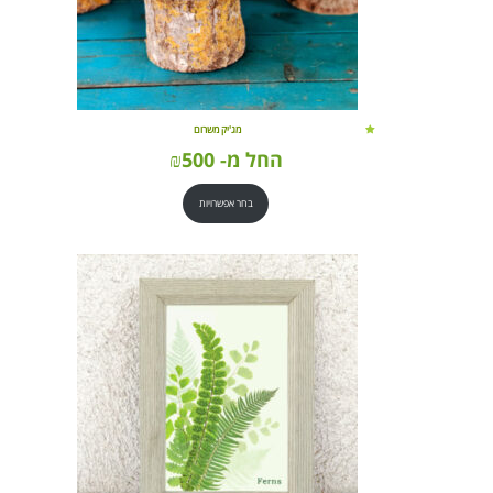
מג'יק משרום
החל מ-
500
₪
בחר אפשרויות