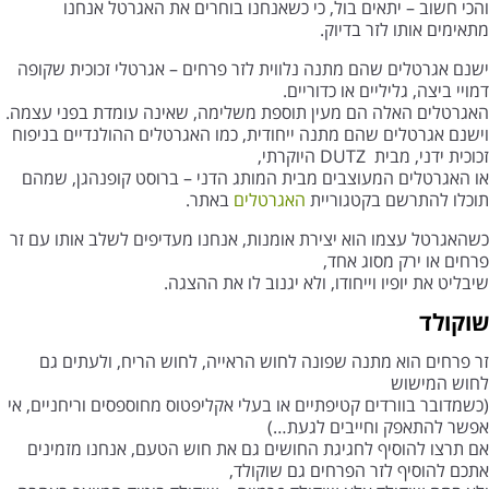
והכי חשוב – יתאים בול, כי כשאנחנו בוחרים את האגרטל אנחנו
מתאימים אותו לזר בדיוק.
ישנם אגרטלים שהם מתנה נלווית לזר פרחים – אגרטלי זכוכית שקופה
דמויי ביצה, גליליים או כדוריים.
האגרטלים האלה הם מעין תוספת משלימה, שאינה עומדת בפני עצמה.
וישנם אגרטלים שהם מתנה ייחודית, כמו האגרטלים ההולנדיים בניפוח
זכוכית ידני, מבית DUTZ היוקרתי,
או האגרטלים המעוצבים מבית המותג הדני – ברוסט קופנהגן, שמהם
תוכלו להתרשם בקטגוריית
האגרטלים
באתר.
כשהאגרטל עצמו הוא יצירת אומנות, אנחנו מעדיפים לשלב אותו עם זר
פרחים או ירק מסוג אחד,
שיבליט את יופיו וייחודו, ולא יגנוב לו את ההצגה.
שוקולד
זר פרחים הוא מתנה שפונה לחוש הראייה, לחוש הריח, ולעתים גם
לחוש המישוש
(כשמדובר בוורדים קטיפתיים או בעלי אקליפטוס מחוספסים וריחניים, אי
אפשר להתאפק וחייבים לגעת…)
אם תרצו להוסיף לחגיגת החושים גם את חוש הטעם, אנחנו מזמינים
אתכם להוסיף לזר הפרחים גם שוקולד,