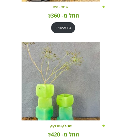
אגרטל – גלים
החל מ-
360
₪
בחר אפשרויות
אגרטל קוביות ירקרק
החל מ-
420
₪