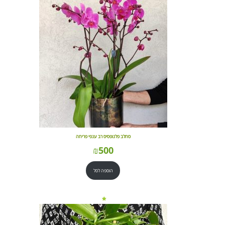
סחלב פלנופסיס רב ענפי פריחה
₪
500
הוספה לסל