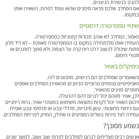
להגיב בנשירת הניצנים.
אם הסחלב שלכם מראה סימנים שהוא עומד לפרוח, השאירו אותו
במקומו.
שינויי טמפרטורה דרסטיים
כאמור, הסחלב לא אוהב תנודות קיצוניות בטמפרטורה.
העמידו אותו מלכתחילה במקום בו הטמפרטורה מאוזנת – לא ליד חלון
פתוח שיכולה לנשוב דרכו רוח קרה על הצמח, ולא סמוך למזגנים או
תנורי חימום.
כימיקלים באוויר
כשאומרים שסחלבים הם רגישים, מתכוונים לזה.
כאפיפיטיים (צמחים טרופיים הניזונים מהאוויר) הסחלבים אוספים
חומרים מזינים מהאוויר.
לכן, אוויר מזוהם יכול לגרום להם להרעלה.
זיהום האוויר יכול לקרות כתוצאה משימוש במטהרי אוויר, נרות ריחניים
עם ניחוח מלאכותי, עשן סיגריות, מדללי צבע או תרסיסי צבע ואפילו
עמידה לצד פירות בשלים המפיצים גז אתילן, המזיק לפריחת הסחלבים.
נשמע מסובך?
אנשים רבים מצליחים לגרום לסחלבים לפרוח שוב ושוב, למשך שנים.