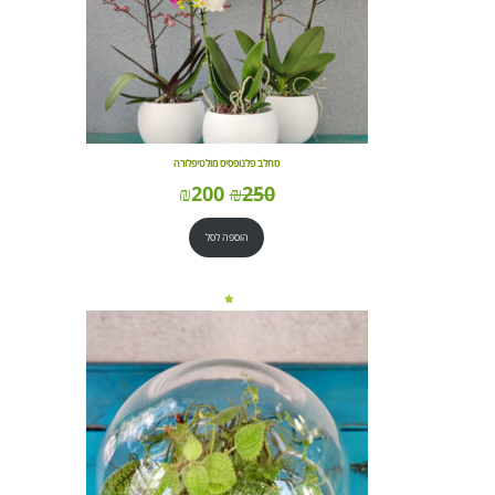
סחלב פלנופסיס מולטיפלורה
₪
200
₪
250
הוספה לסל