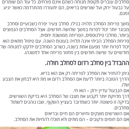
סחלבים עוברים תקופת מנוחה כשהם אינם פורחים. כל עוד הם שומרים
על גבעול ירוק ועל שורשים בריאים, הם יתעוררו מהתרדמה כאשר יגיע
זמנם.
משך פריחת הסחלב תלויה בגילו. סחלב צעיר יפרח כשבועיים וסחלב
מבוגר יותר יכול לפרוח במשך שלושה חודשים. אצל הסחלבים הנפוצים
ביותר, סחלבי פילנופסיס, הפריחה ממושכת יחסית.
פריחת הסחלב הביתי אינה תלויה בעונות השנה. עם טיפול מתאים הוא
יכול לפרוח יותר מפעם אחת בשנה, כשרוב הסחלבים יזדקקו למנוחה של
חודשיים עד שישה חודשים בין מחזור פריחה אחד למשנהו.
ההבדל בין סחלב רדום לסחלב חולה.
ניתן להחזיר את הסחלב לפריחה רק אם הוא בריא.
הדרך הטובה ביותר לדעת אם הסחלב רדום או מת היא לבחון את הצבע
שלו.
אם הגבעול עדיין ירוק – הוא חי.
דרך מדויקת יותר לקבוע את מצבו של הסחלב היא בדיקת השורשים.
בדיקה זו פשוטה יותר כשמדובר בעציץ השקוף, שבו נוהגים לשתול
סחלבים.
אם השורשים מוצקים וחיוורים הם חיים ובריאים
אם הם חומים ורקובים – הם מתים ולא תוכלו להחיות את הסחלב.