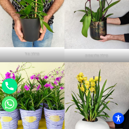
סחלב וניל
סחלב פלנופסיס