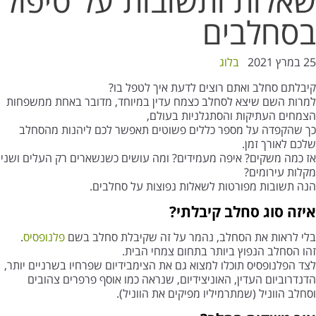
שאלות ותשובות על טיפול
בסחלבים
25 במרץ 2021
בלוג
קיבלתם סחלב ואתם רוצים לדעת איך לטפל בו?
למרות השם שיצא לסחלב כצמח עדין במיוחד, מדובר באחת ממשפחות
הצמחים העתיקות והסתגלניות בעולם,
כך שהקפדה על מספר כללים פשוטים תאפשר לכם ליהנות מהסחלב
שלכם לאורך זמן.
אז כמה משקים? איפה מעמידים? ומה עושים כשנשארים רק העלים ושני
מקלות עירומים?
הנה תשובות מפורטות לשאלות נפוצות על סחלבים.
איזה סוג סחלב קיבלתי?
בלי לראות את הסחלב, נהמר על זה שקיבלת סחלב בשם
פלנופסיס
.
זהו הסחלב הנפוץ ביותר בתחום צמחי הבית.
לצד הפלנופסיס תוכלו למצוא גם את הצימבידיום שפרחיו בשרניים יותר,
הדנדרוביום העדין, האוניצידיום, שנראה כמו אוסף פרפרים צהובים
וסחלב הווניל (שמתרמיליו מפיקים את הווניל).