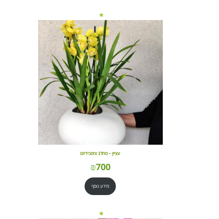
עציץ – סחלב צימבידיום
₪
700
מידע נוסף