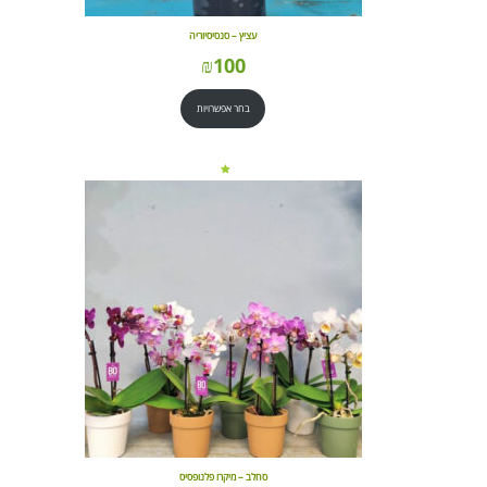
עציץ – סנסיסיוריה
₪
100
בחר אפשרויות
סחלב – מיקרו פלנופסיס