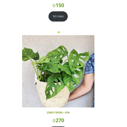
₪
150
הוספה לסל
עציץ – מונסטרה מאנקי
₪
270