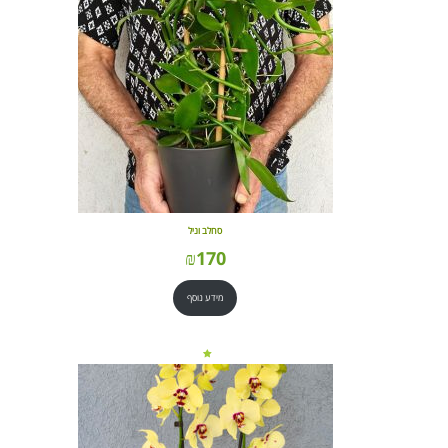
סחלב וניל
₪
170
מידע נוסף