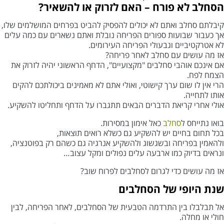
הסחלב לא פורח – האם לזרוק או להשאיר?
קיבלתם סחלב ואתם לא יכולים להפסיק להביט בפרחים המושלמים שלו,
אך כעבור שבועות ספורים הפריחה נובלת ואתם נשארים עם כמה עלים
לא אטרקטיביים וגבעולי הפריחה העירומים.
אז מה עושים עם סחלב לאחר פריחה?
אם אינכם אוהבי סחלבים "מקצועיים", הדחף הראשוני יהיה לזרוק את
הצמח לפח.
הרי אין לו שום ערך קישוטי, ואולי אתם לא מאמינים ביכולתכם להקים
אותו לתחייה.
אולי אחרי קריאת הדברים הבאים תתגברו על הדחף ותחליטו להשקיע.
בואו נתייחס ל
סחלב
כאל אימון במסירות.
בכל תחום בחיים יש להשקיע גם כשלא רואים תוצאות,
ולהאמין בפריחה ובשגשוג ולהשקיע אנרגיה גם כשהם רק בפוטנציה,
ונראים בדיוק כמו ארבעה עלים נפולים ומקל עצוב…
אז מה עושים כדי לגרום לסחלבים לפרוח שוב?
שנת היופי של הסחלבים
אל תבלבלו בין התרדמה הטבעית של הסחלבים, לאחר הפריחה, לבין
חולי או מחלה.