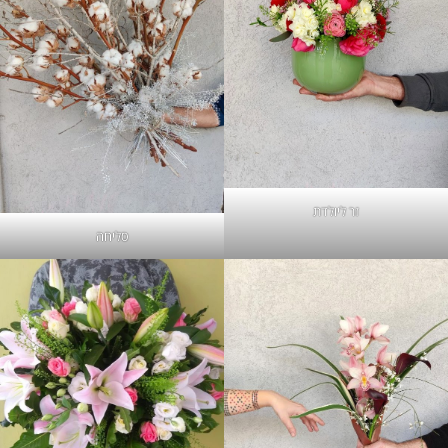
זר ליולדת
סליחה