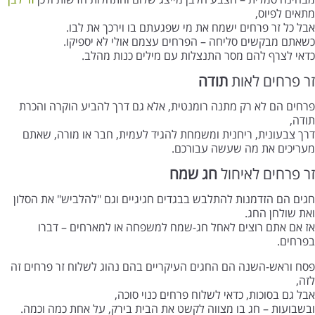
מתאים לפיוס,
אבל כל זר פרחים ישמח את מי שפגעתם בו וירכך את לבו.
כשאתם מבקשים סליחה – הפרחים עצמם אולי לא יספיקו.
כדאי לצרף להם מסר התנצלות עם מילים כנות מהלב.
זר פרחים לאות
תודה
פרחים הם לא רק מתנה רומנטית, אלא גם דרך להביע הוקרה והכרת
תודה,
דרך צבעונית, ריחנית ומשמחת להגיד לעמית, חבר או מורה, שאתם
מעריכים את מה שעשה עבורכם.
זר פרחים לאיחול
חג שמח
חגים הם הזדמנות להתלבש בבגדים חגיגיים וגם "להלביש" את הסלון
ואת שולחן החג.
אז אם אתם רוצים לאחל חג-שמח למשפחה או למארחים – דברו
בפרחים.
פסח וראש-השנה הם החגים העיקריים בהם נהוג לשלוח זר פרחים זה
לזה,
אבל גם בסוכות, כדאי לשלוח פרחים כנוי סוכה,
ובשבועות – חג בו מצווה לקשט את הבית בירק, על אחת כמה וכמה.