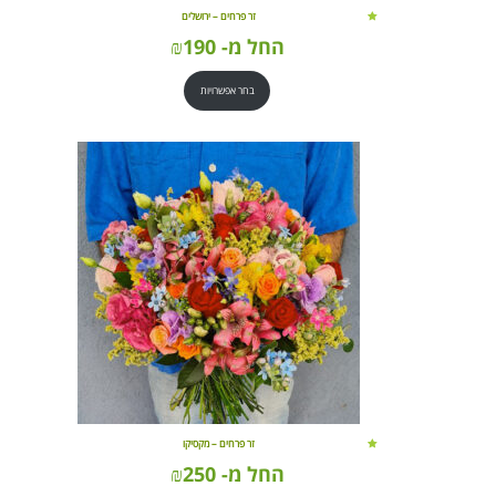
זר פרחים – ירושלים
החל מ-
190
₪
בחר אפשרויות
זר פרחים – מקסיקו
החל מ-
250
₪