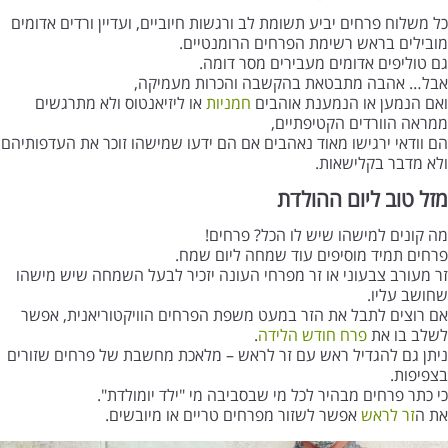
כל משלוח פרחים יביע תשומת לב ורגשות חיוביים, ועדיין ורדים אדומים
מובילים בראש רשימת הפרחים הרומנטיים.
גם טוליפים אדומים מעבירים מסר דומה.
אבל… אהבה מתבטאת בהקשבה והכרות מעמיקה,
ואם הנמען או הנמענת אוהבים
חמניות
או ליזיאנטוס ולא מתרגשים
ממראה הוורדים הקטיפתיים,
הם וודאי ירגישו מאוד נאהבים אם הם ידעו שמישהו זוכר את העדפותיהם
ולא מדבר בקלישאות.
מזל טוב ליום ההולדת
מה קונים למישהו שיש לו הכל? פרחים!
פרחים תמיד מוסיפים עוד שמחה ליום שמח.
זר מעורב צבעוני או זר מפרחי העונה יזכיר לבעל השמחה שיש מישהו
שחושב עליו.
אם רוצים לתבל את הזר במעט משפת הפרחים הוויקטוריאנית, אפשר
לשלב בו את
פרח חודש הלידה
.
ניתן גם להגדיל ראש עם זר לראש – מלאכת מחשבת של פרחים שזורים
בצפיפות.
כי כתר פרחים מבהיר לכל מי שבסביבה מי "ילד יומולדת".
את ה
זר לראש
אפשר לשזור מפרחים טריים או מיובשים.