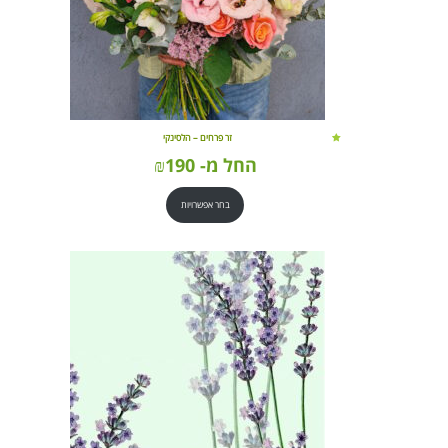
זר פרחים – הלסינקי
החל מ-
190
₪
בחר אפשרויות