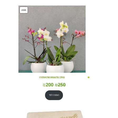
מוצרים
מבצע
במבצע
סחלב פלנופסיס מולטיפלורה
₪
200
₪
250
הוספה לסל