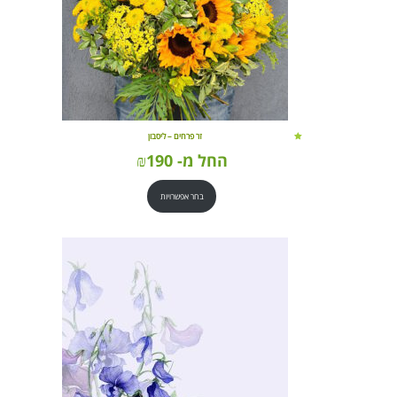
זר פרחים – ליסבון
החל מ-
190
₪
בחר אפשרויות