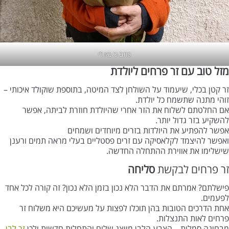
סתם כי בא לי
מזל טוב עם זר פרחים ליולדת
זר קטן בכלי, שיעמוד על השולחן לצד המיטה, בתוספת שוקולד איכותי –
זוהי מתנה שתשמח כל יולדת.
אם החלטתם לשלוח את הזר אחרי שהיולדת חוזרת לביתה, אפשר
להשקיע בזר גדול יותר.
אפשר להפתיע את היולדות בזרים מיוחדים ושמחים
ואפשר להיצמד לקלאסיקה עם זרים פסטליים בעלי מראה תמים ורענן
שישלימו את אווירת ההתחלה החדשה.
זר פרחים לבקשת
סליחה
פישלתם? אמרתם את הדבר הלא נכון בזמן הלא נכון? זה קורה לכל אחד
לפעמים.
אחת הדרכים הטובות בהן תוכלו לפצות על מעשיכם היא משלוח זר
פרחים לאות התנצלות.
מבחינה סמלית – הצבע הלבן מייצג שלום והתחלות חדשות ולכן
זר לבן