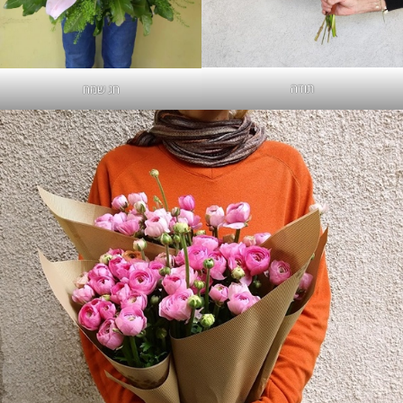
תודה
חג שמח