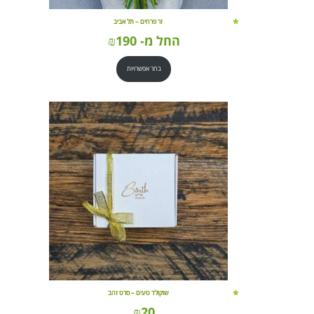
זר פרחים – תל אביב
החל מ-
190
₪
בחר אפשרויות
שוקולד טעים – סרט זהב
₪
20