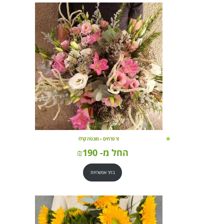
זר פרחים – מונטה קרלו
החל מ-
190
₪
בחר אפשרויות