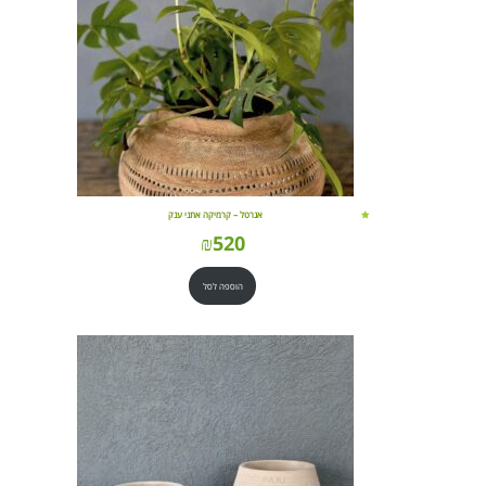
אגרטל – קרמיקה אתני ענק
₪
520
הוספה לסל