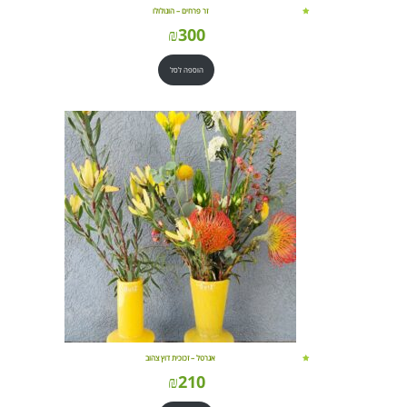
זר פרחים – הונולולו
₪
300
הוספה לסל
אגרטל – זכוכית דוץ צהוב
₪
210