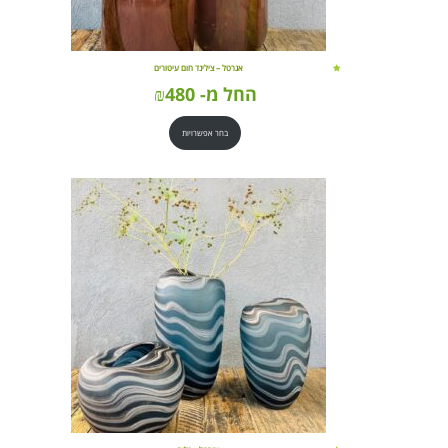
אגרטל – צילינד חום עיטורים
החל מ-
480
₪
בחר אפשרויות