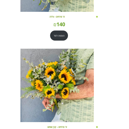
זר פרחים – ורדה
₪
140
הוספה לסל
זר פרחים – קרן שמש