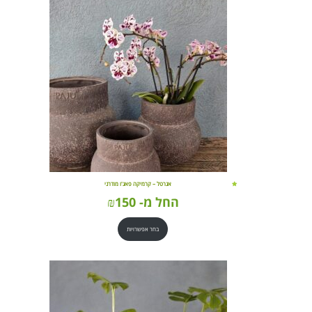
אגרטל – קרמיקה פאג'ו מודרני
החל מ-
150
₪
בחר אפשרויות