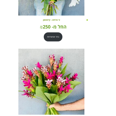
זר פרחים – קייפטאון
החל מ-
250
₪
בחר אפשרויות