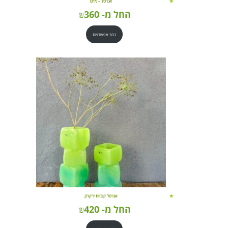
אגרטל – גלים
החל מ-
360
₪
בחר אפשרויות
אגרטל קוביות ירקרק
החל מ-
420
₪