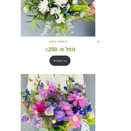
זר פרחים – טיראנה
החל מ-
250
₪
בחר אפשרויות