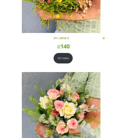
זר פרחים – דייזי
₪
140
הוספה לסל