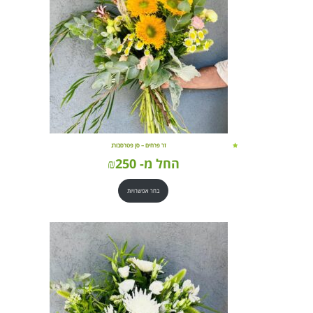
זר פרחים – סן פטרסבורג
החל מ-
250
₪
בחר אפשרויות