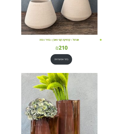
אגרטל – קרמיקה קוני פאג'ן – בהיר / כהה
₪
210
בחר אפשרויות