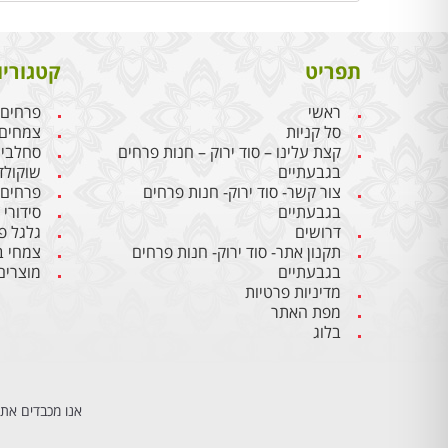
תפריט
קטגוריו
ראשי
פרחים
סל קניות
צמחים
קצת עלינו – סוד ירוק – חנות פרחים
סחלבי
בגבעתיים
שוקולד
צור קשר- סוד ירוק- חנות פרחים
פרחים
בגבעתיים
סידורי
דרושים
גלגל פ
תקנון אתר- סוד ירוק- חנות פרחים
צמחי ב
בגבעתיים
מוצרים
מדיניות פרטיות
מפת האתר
בלוג
אנו מכבדים את 