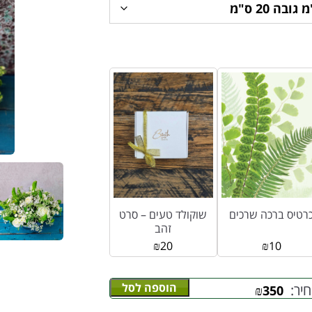
רטיס ברכה שרכים
שוקולד טעים – סרט
זהב
₪
20
₪
10
הוספה לסל
יר:
₪
350