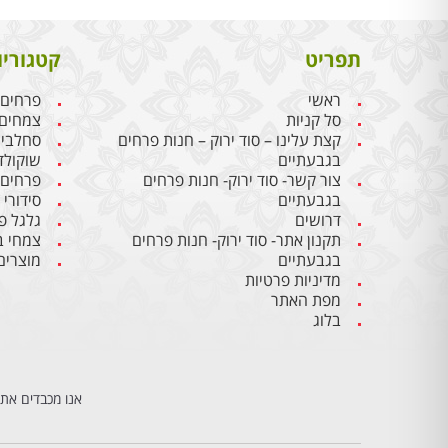
תפריט
קטגוריו
ראשי
פרחים
סל קניות
צמחים
קצת עלינו – סוד ירוק – חנות פרחים
סחלבי
בגבעתיים
שוקולד
צור קשר- סוד ירוק- חנות פרחים
פרחים
בגבעתיים
סידורי
דרושים
גלגל פ
תקנון אתר- סוד ירוק- חנות פרחים
צמחי ב
בגבעתיים
מוצרים
מדיניות פרטיות
מפת האתר
בלוג
אנו מכבדים את 