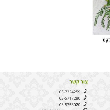
לקט
צור קשר
03-7324259
03-5717280
03-5753020