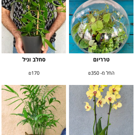
טרריום
סחלב וניל
החל מ-
350
₪
170
₪