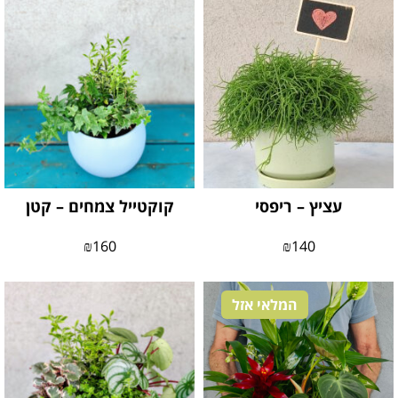
עציץ – ריפסי
קוקטייל צמחים – קטן
₪
160
₪
140
המלאי אזל