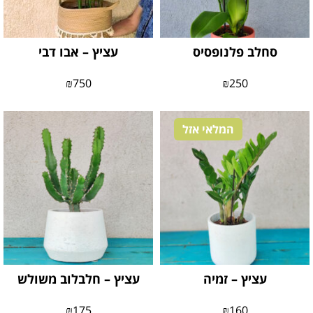
סחלב פלנופסיס
עציץ – אבו דבי
₪
750
₪
250
המלאי אזל
עציץ – זמיה
עציץ – חלבלוב משולש
₪
175
₪
160