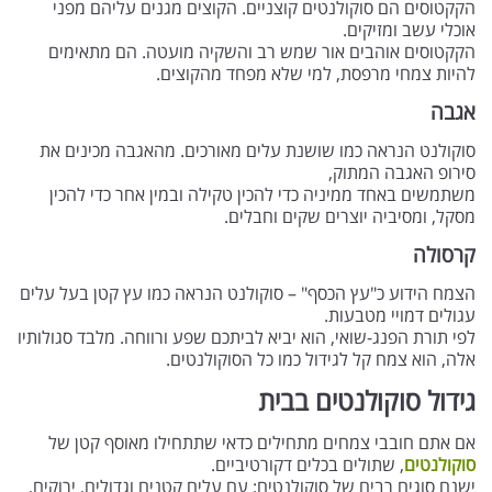
הקקטוסים הם סוקולנטים קוצניים. הקוצים מגנים עליהם מפני
אוכלי עשב ומזיקים.
הקקטוסים אוהבים אור שמש רב והשקיה מועטה. הם מתאימים
להיות צמחי מרפסת, למי שלא מפחד מהקוצים.
אגבה
סוקולנט הנראה כמו שושנת עלים מאורכים. מהאגבה מכינים את
סירופ האגבה המתוק,
משתמשים באחד ממיניה כדי להכין טקילה ובמין אחר כדי להכין
מסקל, ומסיביה יוצרים שקים וחבלים.
קרסולה
הצמח הידוע כ"עץ הכסף" – סוקולנט הנראה כמו עץ קטן בעל עלים
עגולים דמויי מטבעות.
לפי תורת הפנג-שואי, הוא יביא לביתכם שפע ורווחה. מלבד סגולותיו
אלה, הוא צמח קל לגידול כמו כל הסוקולנטים.
גידול סוקולנטים בבית
אם אתם חובבי צמחים מתחילים כדאי שתתחילו מאוסף קטן של
סוקולנטים
, שתולים בכלים דקורטיביים.
ישנם סוגים רבים של סוקולנטים: עם עלים קטנים וגדולים, ירוקים,