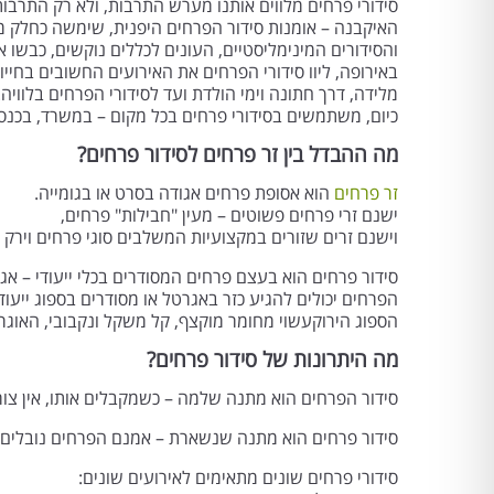
סידורי פרחים מלווים אותנו מערש התרבות, ולא רק התרבו
האיקבנה – אומנות סידור הפרחים היפנית, שימשה כחלק 
והסידורים המינימליסטיים, העונים לכללים נוקשים, כבשו
באירופה, ליוו סידורי הפרחים את האירועים החשובים בחייו
מלידה, דרך חתונה וימי הולדת ועד לסידורי הפרחים בלוויה.
כיום, משתמשים בסידורי פרחים בכל מקום – במשרד, בכנסים
מה ההבדל בין זר פרחים לסידור פרחים?
זר פרחים
הוא אסופת פרחים אגודה בסרט או בגומייה.
ישנם זרי פרחים פשוטים – מעין "חבילות" פרחים,
וישנם זרים שזורים במקצועיות המשלבים סוגי פרחים וירק 
סידור פרחים הוא בעצם פרחים המסודרים בכלי ייעודי – אגר
הפרחים יכולים להגיע כזר באגרטל או מסודרים בספוג ייעוד
הספוג הירוקעשוי מחומר מוקצף, קל משקל ונקבובי, האוגר
מה היתרונות של סידור פרחים?
סידור הפרחים הוא מתנה שלמה – כשמקבלים אותו, אין צורך
סידור פרחים הוא מתנה שנשארת – אמנם הפרחים נובלים א
סידורי פרחים שונים מתאימים לאירועים שונים: