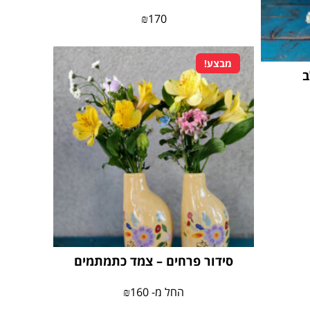
₪
170
מבצע!
ב
סידור פרחים – צמד כתמתמים
החל מ-
160
₪