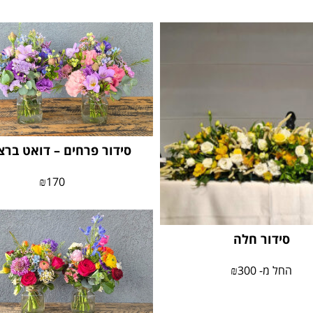
סידור פרחים – דואט ברצ
₪
170
סידור חלה
החל מ-
300
₪