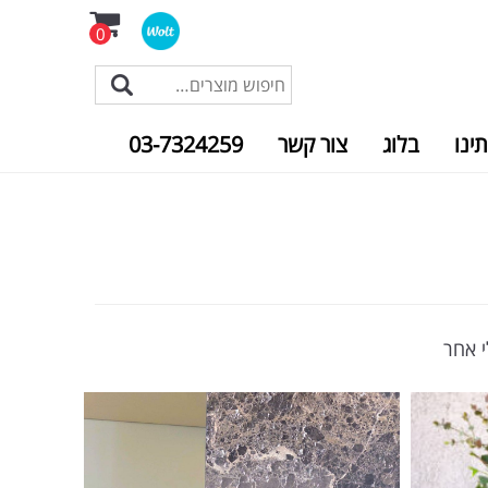
0
תינו
בלוג
צור קשר
03-7324259
י אחר