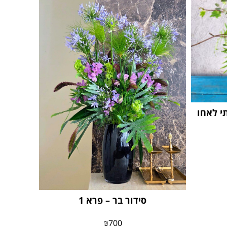
י לאחו
סידור בר – פרא 1
₪
700