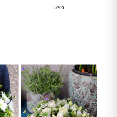
₪
700