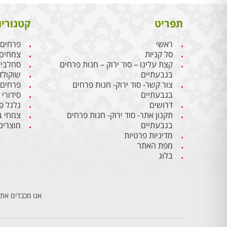
תפריט
קטגוריו
ראשי
פרחים
סל קניות
צמחים
קצת עלינו – סוד ירוק – חנות פרחים
סחלבי
בגבעתיים
שוקולד
צור קשר- סוד ירוק- חנות פרחים
פרחים
בגבעתיים
סידורי
דרושים
גלגל פ
תקנון אתר- סוד ירוק- חנות פרחים
צמחי ב
בגבעתיים
מוצרים
מדיניות פרטיות
מפת האתר
בלוג
אנו מכבדים את 