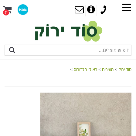
0
סוד ירוק
>
מוצרים
>
בא לי הלבורוס
>