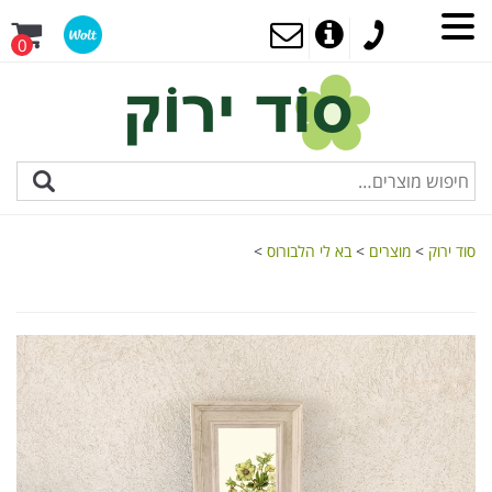
0
סוד ירוק
>
מוצרים
>
בא לי הלבורוס
>