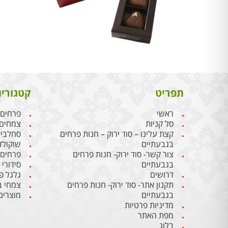
תפריט
קטגוריו
ראשי
פרחים
סל קניות
צמחים
קצת עלינו – סוד ירוק – חנות פרחים
סחלבי
בגבעתיים
שוקולד
צור קשר- סוד ירוק- חנות פרחים
פרחים
בגבעתיים
סידורי
דרושים
גלגל פ
תקנון אתר- סוד ירוק- חנות פרחים
צמחי ב
בגבעתיים
מוצרים
מדיניות פרטיות
מפת האתר
בלוג