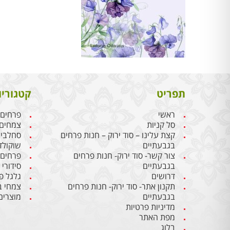
תפריט
קטגוריו
ראשי
פרחים
סל קניות
צמחים
קצת עלינו – סוד ירוק – חנות פרחים
סחלבי
בגבעתיים
שוקולד
צור קשר- סוד ירוק- חנות פרחים
פרחים
בגבעתיים
סידורי
דרושים
גלגל פ
תקנון אתר- סוד ירוק- חנות פרחים
צמחי ב
בגבעתיים
מוצרים
מדיניות פרטיות
מפת האתר
בלוג