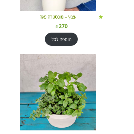
עציץ – מונסטרה נאה
₪
270
הוספה לסל