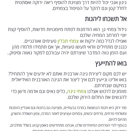
גינון אנכי יכול להיות דרך מצוינת להוסיף ריאה ירוקה ואסתטית
לחלל קטן וגם להקל על הטיפול בצמחים.
אל תשכחו ליהנות
גידול צמחי גן הוא הזדמנות לפתח מיומנויות חדשות, להוסיף קצת
יופי למרחב המחיה שלכם
ואפילו לגדל כמה ירקות או
צמחי תבלין
טעימים ואורגניים.
כגננים מתחילים וודאי תעשו טעויות, אך אם תתמידו תלמדו מהן
ועם הזמן נווה המדבר שיצרתם יהיה עבורכם למקור גאווה וסיפוק..
בואו להתייעץ
יש לכם מקום ליצירת גינה אורבנית ואתם לא יודעים איך להתחיל?
בואו אלינו ונייעץ לכם איך ליצור את הגינה האורבנית האידיאלית
במיקום שבחרתם.
מוזמנים לרכוש אצלנו
צמחי גינה
, כלים נאים וגם אדמה ודשן כדי
להגשים את החלום הירוק שלכם.
סוד ירוק היא חנות הנמצאת במרכז גבעתיים, ומציעה גם בחנות וגם אונליין הזמנות
ומשלוחי פרחים, פרחים יבשים, צמחים ועציצים לאזור המרכז, צפון השפלה והשרון,
מהיום להיום.
בנוסף לזרי הפרחים המיוחדים שלנו, אנחנו מתחדשים באופן קבוע בשלל סחלבים,