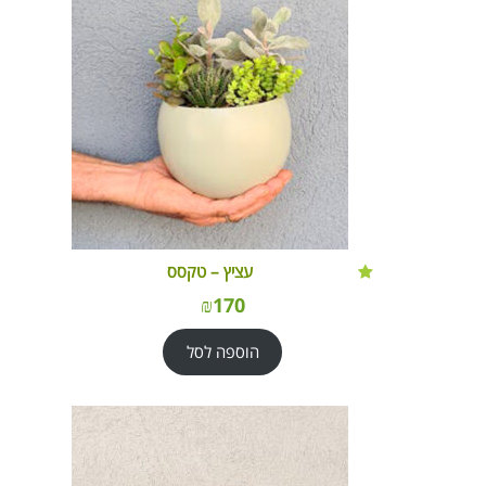
עציץ – טקסס
₪
170
הוספה לסל