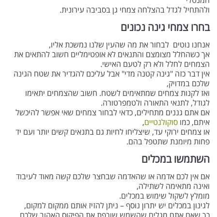
המנטלי
ולהתחיל לגדל בהצלחה צמחי גן בסביבה עירונית.
בחרו צמחי גינה נכונים
אנחנו נוטים לבחור את מה שהעין שלנו נמשכת אליו,
אך כשהחלל מצומצם והתנאים לא אופטימליים חשוב להתאים את
הצמחים לחלל ולא רק לטעם האישי.
אין דבר כזה "גינה קטנה מדי" אבל עליכם להגדיר את שטח הגינה
שלכם במדויק,
ואז לקנות צמחים שמתאימים לשטח. חשוב שהצמחים יתאימו
לגודל, לתנאי התאורה ולטמפרטורה.
אם אתם גננים מתחילים, כדאי לבחור צמחים שאי אפשר להיכשל
איתם, כמו
סוקולנטיים
,
או צמחים ירוקי עד, שיצליחו לחיות גם בתנאים קשים יותר ועם יד
פחות מיומנת שתטפל בהם.
השתמשו במכלים
אם אין לכם אדמה או שהאדמה שבחצר שלכם קשה מאוד לעיבוד
ואינה מתאימה לשתילה,
מומלץ לשקול שימוש במכלים.
לגינון במכלים יש יתרון נוסף – ניתן להזיז אותם ממקום למקום,
כך שאם אתם מגלים שהשמש שורפת את הפיקוס האהוב שלכם,