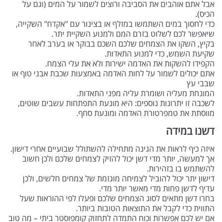
אבל אתם אוהבים את הסביבה ורוצים לשמור על המים (וגם על
הכיס).
כדי לחסוך במים השתמשו במזלף או בצינור עם "אקדח" השקייה,
שיאפשר לכם לשלוט בזרם המם ולמנוע השקיית יתר.
בקיץ, השקו את הצמחים שלכם השכם בבוקר או בערב לאחר
שקיעת השמש, כדי למנוע התאדות.
הקפידו להשקות את האדמה ישירות ולא את עלי הצמח.
אתם יכולים לשמור על לחות האדמה באמצעות שכבת אבני טוף או
שבבי עץ
המונחת מעליה ושומרת עליה מפני התאדות.
לשכבה זו יתרונות נוספים: היא מונעת התפתחות עשבים שוטים,
מווסתת את טמפרטורת האדמה ומונעת סחף.
דשנו במידה
איזה כיף לראות את הגינה מתחילה להשתולל שבועיים אחרי דישון.
אך למעשה, יותר מדי דשן יכול להזיק לצמחים שלכם ולכן חשוב
להשתמש בו בזהירות.
דישון יתר יכול להוביל לצמיחה מוגזמת של צמחים חלשים, ולכן
עדיף לדשן פחות מדי מאשר יותר מדי.
בחרו דשן מתאים לסוג הצמחים שלכם ופעלו לפי ההוראות שעל
התווית כדי לקבל את התוצאות הטובות ביותר.
אם יש לכם אפשרות וכוח התמדה לתחזוק קומפוסטר ביתי – מה טוב