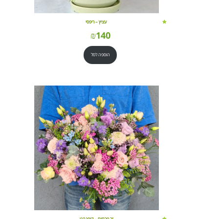
עציץ – ריפסי
₪
140
הוספה לסל
זר פרחים – קופנהגן