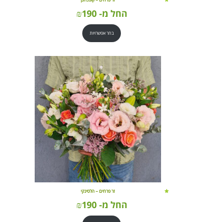
החל מ-
190
₪
בחר אפשרויות
זר פרחים – הלסינקי
החל מ-
190
₪