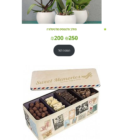
סחלב פלנופסיס מולטיפלורה
₪
200
₪
250
הוספה לסל