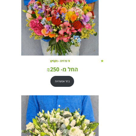
זר פרחים – מקסיקו
החל מ-
250
₪
בחר אפשרויות