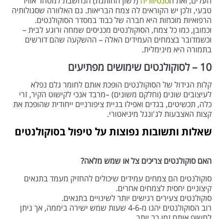
העלים, ואת ה
סנסיווריה
(לשון החותנת) הנחשבת למטהר אוויר
טבעי, ולכן יש הקוראים לה צמח הבריאות. גם האלוורה שסגולותיה
הרפואיות מוכחות היא חברה של כבוד במסדר הסוקולנטים.
וכמובן, כמו כל צמח, הסוקולנטים מכניסים שמחה ורוגע לבית –
וכשמדובר בצמחים העמידים האלה – ההשקעה שהם דורשים
בתמורה היא מינימלית.
10 – לסוקולנטים שימושים מפתיעים
קלות הגידול של הסוקולנטים הופכת אותם לחומר גלם נפלא
לעיצובים שונים (וחלקם משונים) –מרבד אנכי לקישוט הקיר, זרי
כלה, תכשיטים, בגדים ואפילו בניית ציפורניים ייחודית שהופכת את
קצות האצבעות לג'ונגל מיניאטורי.
שאלות ותשובות נפוצות על טיפול בסוקולנטים
האם סוקולנטים צריכים צל או שמש מלאה?
סוקולנטים הם צמחים עמידים שיכולים להחזיק מעמד בתנאים
קיצוניים יחסית לצמחים אחרים.
סוקולנטים צעירים רגישים יותר לשינויים בתנאים.
רוב הסוקולנטים יהנו מ-4-6 שעות שמש ישירה ביממה, אך ניתן
לחשוף אותם זמן רב יותר.