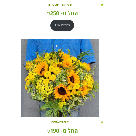
זר פרחים – אמסטרדם
החל מ-
250
₪
בחר אפשרויות
זר פרחים – ליסבון
החל מ-
190
₪