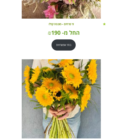
זר פרחים – מונטה קרלו
החל מ-
190
₪
בחר אפשרויות