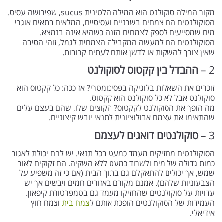
מקור המילה סוקולנט הוא המילה הלטינית sucus, שפירושה עסיס.
הסוקולנטים הם צמחים בשרניים ועסיסיים, המלאים בתאים אוגרי
מים שמסייעים לספק לצמחים הזנה כשהיא אינה בנמצא.
הסוקולנטים הם למעשה המקבילה הצמחית לגמל, זוהי הסיבה
שאין צורך להשקות או לדשן אותם לעתים קרובות.
2 –
ההבדל בין קקטוס לסוקולנט
זוכרים את השאלות בלוגיקה בפסיכומטרי? אז ככה: כל קקטוס הוא
סוקולנט אבל לא כל סוקולנט הוא קקטוס.
מה הופך את הסוקולנט לקקטוס? הקוצים שלו, שהם בעצם עלים
שהתאימו את עצמם אבולוציונית לתנאי יובש קיצוניים.
3 –
סוקולנטים דואגים לעצמם
הסוקולנטים מחזיקים מעמד כמעט בכל תנאי. יש להם יכולת לאגור
כמות גדולה של מים ולשרוד כמעט ללא השקיה. הם זקוקים לאור
שמש, אך יכולים להתאקלם גם בתוך הבית (אם כי זה משפיע על
הצבעוניות שלהם). אמנם מקורם באזורים חמים ויבשים אך יש
עדויות על סוקולנטים שהחזיקו מעמד גם בטמפרטורת קיפאון.
העמידות של הסוקולנטים הופכת אותם ל
צמח בית
וצמח חוץ
אידיאלי.