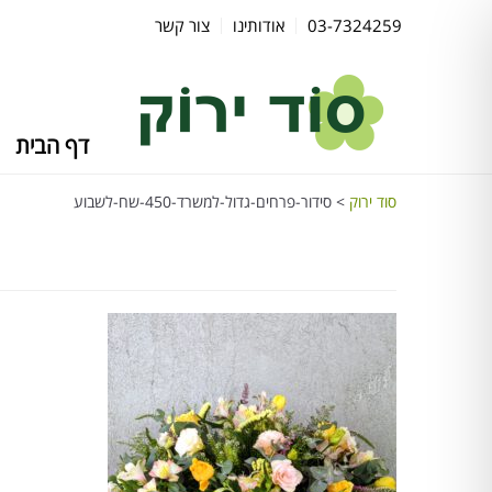
03-7324259
אודותינו
צור קשר
דף הבית
סוד ירוק
>
סידור-פרחים-גדול-למשרד-450-שח-לשבוע