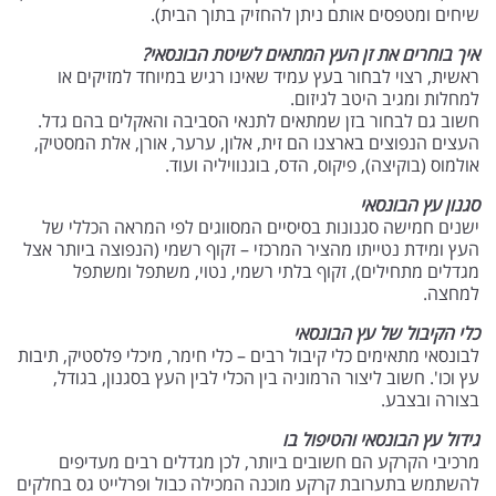
שיחים ומטפסים אותם ניתן להחזיק בתוך הבית).
איך בוחרים את זן העץ המתאים לשיטת הבונסאי?
ראשית, רצוי לבחור בעץ עמיד שאינו רגיש במיוחד למזיקים או
למחלות ומגיב היטב לגיזום.
חשוב גם לבחור בזן שמתאים לתנאי הסביבה והאקלים בהם גדל.
העצים הנפוצים בארצנו הם זית, אלון, ערער, אורן, אלת המסטיק,
אולמוס (בוקיצה), פיקוס, הדס, בוגנוויליה ועוד.
סגנון עץ הבונסאי
ישנים חמישה סגנונות בסיסיים המסווגים לפי המראה הכללי של
העץ ומידת נטייתו מהציר המרכזי – זקוף רשמי (הנפוצה ביותר אצל
מגדלים מתחילים), זקוף בלתי רשמי, נטוי, משתפל ומשתפל
למחצה.
כלי הקיבול של עץ הבונסאי
לבונסאי מתאימים כלי קיבול רבים – כלי חימר, מיכלי פלסטיק, תיבות
עץ וכו'. חשוב ליצור הרמוניה בין הכלי לבין העץ בסגנון, בגודל,
בצורה ובצבע.
גידול עץ הבונסאי והטיפול בו
מרכיבי הקרקע הם חשובים ביותר, לכן מגדלים רבים מעדיפים
להשתמש בתערובת קרקע מוכנה המכילה כבול ופרלייט גס בחלקים