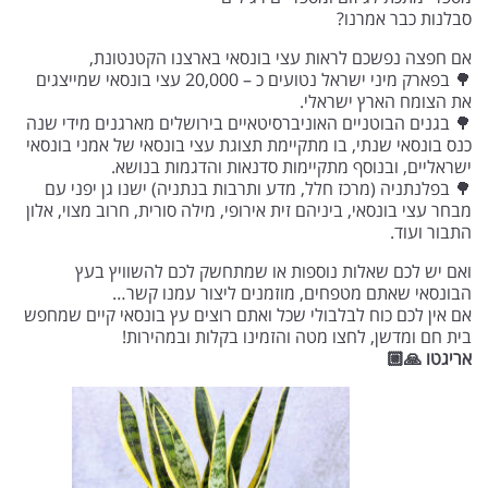
סבלנות כבר אמרנו?
אם חפצה נפשכם לראות עצי בונסאי בארצנו הקטנטונת,
🌳 בפארק מיני ישראל נטועים כ – 20,000 עצי בונסאי שמייצגים
את הצומח הארץ ישראלי.
🌳 בגנים הבוטניים האוניברסיטאיים בירושלים מארגנים מידי שנה
כנס בונסאי שנתי, בו מתקיימת תצוגת עצי בונסאי של אמני בונסאי
ישראליים, ובנוסף מתקיימות סדנאות והדגמות בנושא.
🌳 בפלנתניה (מרכז חלל, מדע ותרבות בנתניה) ישנו גן יפני עם
מבחר עצי בונסאי, ביניהם זית אירופי, מילה סורית, חרוב מצוי, אלון
התבור ועוד.
ואם יש לכם שאלות נוספות או שמתחשק לכם להשוויץ בעץ
הבונסאי שאתם מטפחים, מוזמנים ליצור עמנו קשר…
אם אין לכם כוח לבלבולי שכל ואתם רוצים עץ בונסאי קיים שמחפש
בית חם ומדשן, לחצו מטה והזמינו בקלות ובמהירות!
אריגטו 🙏🏼