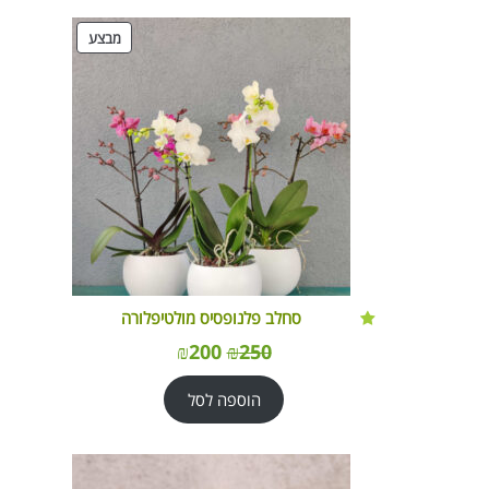
מוצרים
מבצע
במבצע
סחלב פלנופסיס מולטיפלורה
₪
200
₪
250
הוספה לסל