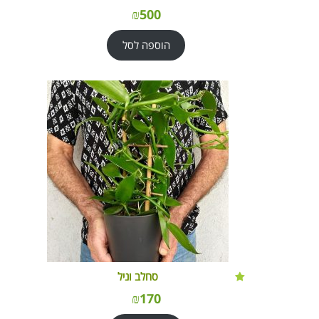
₪
500
הוספה לסל
סחלב וניל
₪
170