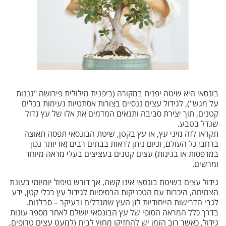
בונסאי היא שיטה יפנית במקורה (ביפנית מילולית פירושה "גננות
על מגש"), לגידול עצים ננסיים בצורות אסתטיות נעימות בכלים
קטנים, תוך יצירת סביבה ותנאים המדמים את אלו של עץ גדול
שגדל בטבע.
תקראו לזה מיני עץ, או עץ בקטן, שיטת הבונסאי תפסה תאוצה
ברחבי כל העולם, וכיום ניתן לראות בבתים רבים (או יותר נכון
במרפסות או בגינות) עצים קטנים בעציצים בעלי מראה מיוחד
ומרשים.
גידול עצים בשיטת בונסאי אינו קשה, אך דורש טיפול יומיומי בעונת
הצמיחה, היכרות עם הטכניקות הבסיסיות לגידול עץ בכלי קטן, ידע
לגבי הדרישות הייחודיות לזן העץ שמגדלים ובעיקר – סבלנות.
בדרך כלל המראה הסופי של עץ הבונסאי יושלם לאחר מספר עונות
גידול, כאשר רוב הזמן יש להחזיקו מחוץ לבית (למעט עצים טרופים,