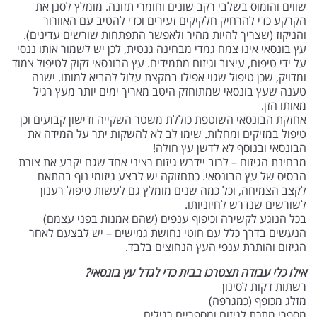
שווים והומוס בשלבי רקב שונים וחומרי תזונה. מומלץ לסנן את
הקרקע כדי להרחיק חלקיקים זעירים וכדי להטיב עם האוורור
והניקוז (שצריך להיות מהיר ולאפשר התפתחות שורשים עדינים).
עץ בונסאי אינו צמח גמדי מבחינה גנטית, לכן יש לשמור אותו ננסי
על ידי טיפוח, עיצוב וגיזום מתמידים. עץ הבונסאי זקוק לטיפול צמוד
ומדויק, שכן טיפול שגוי אפילו במקצת עלול להביא למותו. ישנה
טענה שעץ בונסאי שמתוחזק היטב מאריך ימים יותר מעץ רגיל
מאותו הזן.
אחזקת הבונסאי השוטפת כוללת משטר השקייה ודישון קבועים וכן
טיפול במזיקים ומחלות. שימו לב לא להשקות יתר על המידה את
הבונסאי ובנוסף לא לדשן עץ חולה!
מבחינת הגיזום – לרוב יידרש גיזום רציני אחד שגם יקבע את צורת
הבסיס של עץ הבונסאי. כתחזוקה יש לבצע גיזומי נוף בהתאם
לקצב הצמיחה, וכל כמה שנים מומלץ גם לעשות טיפול רענון
לשורשים שנדרש לחיוניותו.
בכל הנוגע לקשירה וכיפוף ענפים (שהם אמנות בפני עצמם)
הנעשים בדרך כלל עם חוטי נחושת גמישים – יש לבצעם לאחר
הגיזום והותרת ענפי העץ הנחוצים בלבד.
אילו כלי עבודה תצטרכו בבית כדי לגדל עץ בונסאי?
רשתות דקות לסינון
מזלג מכופף (כמגרפה)
מספרי מתכת לגיזום ומספריים רגילים