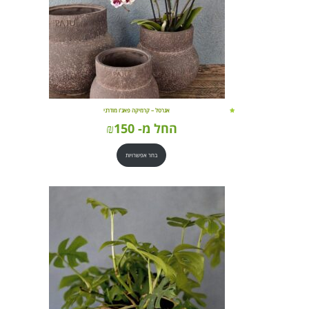
אגרטל – קרמיקה פאג'ו מודרני
החל מ-
150
₪
בחר אפשרויות