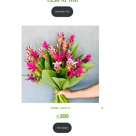
בחר אפשרויות
זר פרחים – הונולולו
₪
300
הוספה לסל