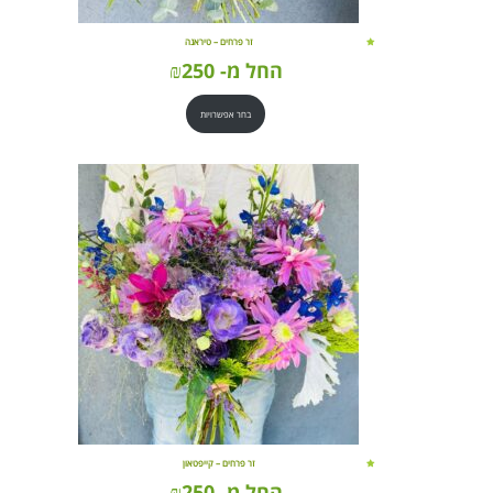
זר פרחים – טיראנה
החל מ-
250
₪
בחר אפשרויות
זר פרחים – קייפטאון
החל מ-
250
₪