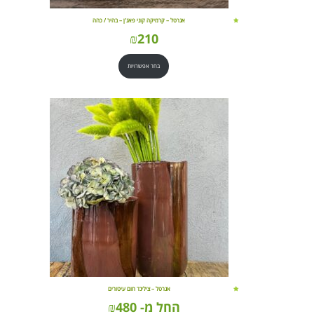
אגרטל – קרמיקה קוני פאג'ן – בהיר / כהה
₪
210
בחר אפשרויות
אגרטל – צילינד חום עיטורים
החל מ-
480
₪