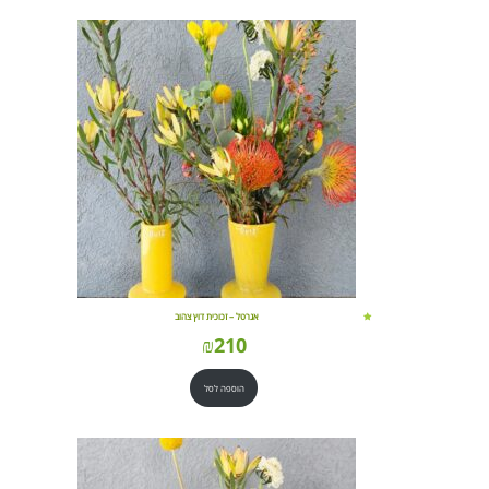
אגרטל – זכוכית דוץ צהוב
₪
210
הוספה לסל