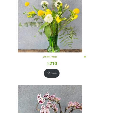
אגרטל – דוץ ירוק
₪
210
הוספה לסל