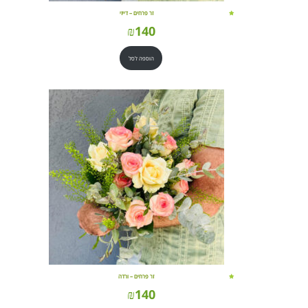
זר פרחים – דייזי
₪
140
הוספה לסל
זר פרחים – ורדה
₪
140