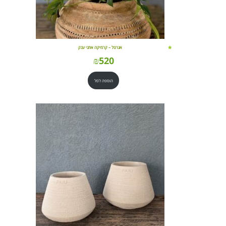
אגרטל – קרמיקה אתני ענק
₪
520
הוספה לסל