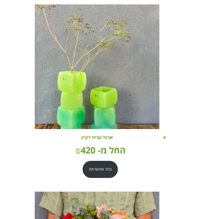
אגרטל קוביות ירקרק
החל מ-
420
₪
בחר אפשרויות