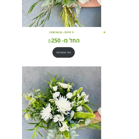
זר פרחים – סן פטרסבורג
החל מ-
250
₪
בחר אפשרויות